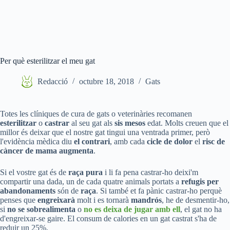
Per què esterilitzar el meu gat
Redacció
octubre 18, 2018
Gats
Totes les clíniques de cura de gats o veterinàries recomanen
esterilitzar
o
castrar
al seu gat als
sis mesos
edat. Molts creuen que el
millor és deixar que el nostre gat tingui una ventrada primer, però
l'evidència mèdica diu
el contrari
, amb cada
cicle de dolor
el
risc de
càncer de mama augmenta
.
Si el vostre gat és de
raça pura
i li fa pena castrar-ho deixi'm
compartir una dada, un de cada quatre animals portats a
refugis per
abandonaments
són de
raça
. Si també et fa pànic castrar-ho perquè
penses que
engreixarà
molt i es tornarà
mandrós
, he de desmentir-ho,
si
no se sobrealimenta
o
no es deixa de jugar amb ell
, el gat no ha
d'engreixar-se gaire. El consum de calories en un gat castrat s'ha de
reduir un 25%.