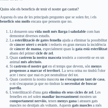
Quins són els beneficis de tenir el nostre gat castrat?
Aquesta és una de les principals preguntes que se solen fer, i els
beneficis són molts
encara que pensem que no.
Li donarem una
vida molt més llarga
i saludable
com han
demostrat diversos estudis.
La
esterilització de gates femella
ajuda a eliminar la possibilitat
de
càncer uterí
u
ovàric
i redueix en gran mesura la incidència
de
càncer de mama
, especialment quan la
gata està esterilitzat
abans del primer
cicle de zel
.
Quan
castrem la nostra mascota
tendeix a convertir-se en un
animal
més afectuós
.
Si
castrem el nostre gat
en el temps que devem, són
menys
propensos a marcar el territori
. La seva orina no tindrà l'olor
acre i mesc que mai es pot neutralitzar del tot.
Quan casstrem la nostra mascota
no s'escaparan tant de casa
,
o ni s'escaparan ja que no tindran la
necessitat de buscar
parella
.
L'esterilització d'una gata
elimina els seus cicles de zel
. Les
femelles en zel solen
maullar incessantment
mostren un
comportament nerviós
, tenen
menys gana
i atrauen gats
mascles no desitjats als voltants. Aquests
gats mascles
a més