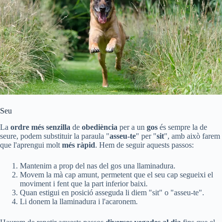
Seu
La
ordre més senzilla
de
obediència
per a un
gos
és sempre la de
seure, podem substituir la paraula "
asseu-te
" per "
sit
", amb això farem
que l'aprengui molt
més ràpid
. Hem de seguir aquests passos:
Mantenim a prop del nas del gos una llaminadura.
Movem la mà cap amunt, permetent que el seu cap segueixi el
moviment i fent que la part inferior baixi.
Quan estigui en posició asseguda li diem "sit" o "asseu-te".
Li donem la llaminadura i l'acaronem.