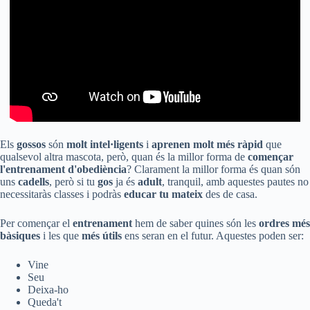
Els
gossos
són
molt intel·ligents
i
aprenen molt més ràpid
que
qualsevol altra mascota, però, quan és la millor forma de
començar
l'entrenament d'obediència
? Clarament la millor forma és quan són
uns
cadells
, però si tu
gos
ja és
adult
, tranquil, amb aquestes pautes no
necessitaràs classes i podràs
educar tu mateix
des de casa.
Per començar el
entrenament
hem de saber quines són les
ordres més
bàsiques
i les que
més útils
ens seran en el futur. Aquestes poden ser:
Vine
Seu
Deixa-ho
Queda't