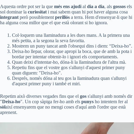
Aquesta ordre pot ser la que
més ens ajudi
al
dia a dia
, als
gossos
els
sol dominar la
curiositat
i mai sabem quan hi pot haver alguna cosa
integrant
però possiblement
perillós
a terra. Hem d'ensenyar-li que hi
ha alguna cosa millor que el que està olorant si ho ignora.
Col·loquem una llaminadura a les dues mans. A la primera una
més petita, a la segona la seva favorita.
Mostrem un puny tancat amb l'obsequi dins i diem: “Deixa-ho”.
Deixa-ho llepar, olorar, que apropi la boca, que de amb la pota i
bordar per intentar obtenir-lo i ignori els comportaments.
Quan deixi d'intentar-ho, dóna-li la llaminadura de l'altra mà.
Repetiu fins que el vostre gos s'allunyi d'aquest primer puny
quan diguem: "Deixa-ho".
Després, només dóna al teu gos la llaminadura quan s'allunyi
d'aquest primer puny i també et miri.
Repetim això diverses vegades fins que el
gos
s'allunyi amb només dir
"
Deixa-ho
". Un cop sàpiga fer-ho amb els
punys
ho intentem fer al
sòl
així ensenyarem que no mengi coses d'aquí amb l'ordre que està
aprenent.