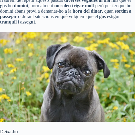
Haurem de repetir aquests passos
diverses vegades al dia
fins que el
gos
ho
domini
, normalment
no solen trigar molt
però per fer que ho
domini abans provi a demanar-ho a la
hora del dinar
, quan
sortim a
passejar
o durant situacions en què vulguem que el
gos
estigui
tranquil
i
assegut
.
Deixa-ho