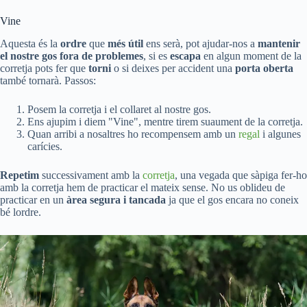
Vine
Aquesta és la
ordre
que
més útil
ens serà, pot ajudar-nos a
mantenir
el nostre gos fora de problemes
, si es
escapa
en algun moment de la
corretja pots fer que
torni
o si deixes per accident una
porta oberta
també tornarà. Passos:
Posem la corretja i el collaret al nostre gos.
Ens ajupim i diem "Vine", mentre tirem suaument de la corretja.
Quan arribi a nosaltres ho recompensem amb un
regal
i algunes
carícies.
Repetim
successivament amb la
corretja
, una vegada que sàpiga fer-ho
amb la corretja hem de practicar el mateix sense. No us oblideu de
practicar en un
àrea segura i tancada
ja que el gos encara no coneix
bé lordre.