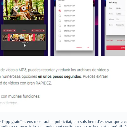
 l'app gratuïta, ens mostrarà la publicitat; tan sols hem d'esperar que
ac
'àudio o compartir-lo, o simplement sortir per deixar-lo desat al mòbil.