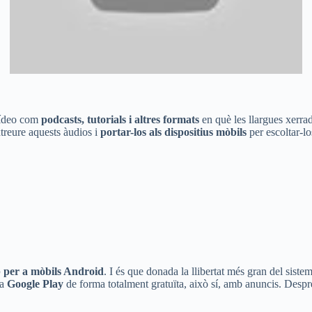
 vídeo com
podcasts, tutorials i altres formats
en què les llargues xerrad
xtreure aquests àudios i
portar-los als dispositius mòbils
per escoltar-l
 per a mòbils Android
. I és que donada la llibertat més gran del sis
 a
Google Play
de forma totalment gratuïta, això sí, amb anuncis. Despr