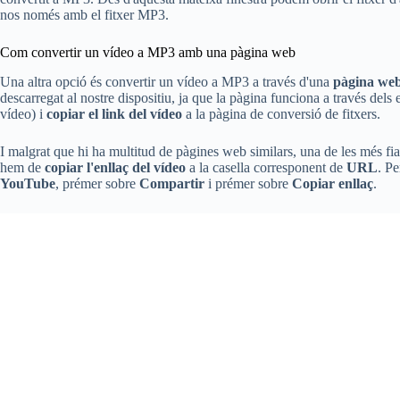
nos només amb el fitxer MP3.
Com convertir un vídeo a MP3 amb una pàgina web
Una altra opció és convertir un vídeo a MP3 a través d'una
pàgina web
descarregat al nostre dispositiu, ja que la pàgina funciona a través de
vídeo) i
copiar el link del vídeo
a la pàgina de conversió de fitxers.
I malgrat que hi ha multitud de pàgines web similars, una de les més fi
hem de
copiar l'enllaç del vídeo
a la casella corresponent de
URL
. Pe
YouTube
, prémer sobre
Compartir
i prémer sobre
Copiar enllaç
.