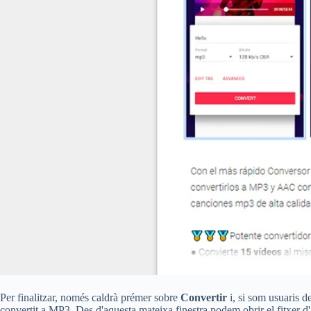
Per finalitzar, només caldrà prémer sobre
Convertir
i, si som usuaris de
convertit a MP3. Des d'aquesta mateixa finestra podem obrir el fitxer d