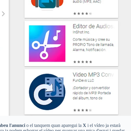
abeu l'anunci
o el tanquem quan aparegui la
X
i el vídeo ja estarà
 Ara ja podem esborrar el vídeo per guanyar una mica d'espai i quedar-