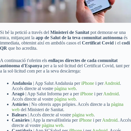
Si bé la petició a través del
Ministeri de Sanitat
pot demorar-se una
mica, mitjançant la
app de Salut de la teva comunitat autònoma
és
immediata, obtenint així en ambdós casos el
Certificat Covid
i el
codi
QR
que ho acredita.
A continuació t'oferim els
enllaços directes de cada comunitat
autònoma d'Espanya
per a la sol·licitud del Certificat Covid, tant per
a la sol·licitud com per a la seva descàrrega:
Andalusia
| App Salut Andalusia per
iPhone
i per
Android
.
Accés directe al vostre
pàgina web
.
Aragó
| App Salut Informa per a per
iPhone
i per
Android
.
Accés directe al vostre
pàgina web
.
Astúries
| No ofereix apps pròpies. Accés directe a la
pàgina
web
del Ministeri de Sanitat.
Balears
| Accés directe al vostre
pàgina web
.
Canàries
| App la mevaHistòria per
iPhone
i per
Android
. Accés
directe al vostre
pàgina web
.
Cantàbria
| App SCSalud per
iPhone
i per
Android
. Accés