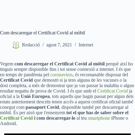
Com descarregar el Certificat Covid al mòbil
Redacció
agost 7, 2021
Internet
Vegem
com descarregar el Certificat Covid al mòbil
perquè així ho
tinguis sempre disponible fins i tot sense connexió a internet. I és que
en temps de pandèmia pel
coronavirus
, és recomanable disposar del
Certificat Covid
que demostri si ja tens alguna de les vacunes o la
dosi completa, a més de demostrar que ja vas passar la malaltia o algun
resultat negatiu de prova de Covid. I és que amb el
Certificat Covid
ja
oficial a la
Unió Europea
, tots aquells que hagin passat per algun dels
estats anteriorment descrits tenen accés a aquest certificat oficial també
conegut com
passaport Covid
, disponible també per descarregar al
mòbil. És per això que t'ensenyem
tot el que has de saber sobre el
Certificat Covid
i com descarregar-lo
al teu
smartphone
iPhone o
Android.