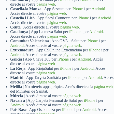
directe al vostre
pàgina web
.
Castella-la Manxa
| App Sescam per
iPhone
i per
Android
.
Accés directe al vostre
pàgina web
.
Castella i Lleó
| App Sacyl Connecta per
iPhone
i per
Android
.
Accés directe al vostre
pàgina web
.
Ceuta
| Accés directe al vostre
pàgina web
.
Catalunya
| App La meva Salut per
iPhone
i per
Android
.
Accés directe al vostre
pàgina web
.
Comunitat Valenciana
| App GVA +Salut per
iPhone
i per
Android
. Accés directe al vostre
pàgina web
.
Extremadura
| App CSOnline Extremadura per
iPhone
i per
Android
. Accés directe al vostre
pàgina web
.
Galícia
| App Chave 365 per
iPhone
i per
Android
. Accés
directe al vostre
pàgina web
.
La Rioja
| App RiojaSalut per
iPhone
i per
Android
. Accés
directe al vostre
pàgina web
.
Madrid
| App Targeta Sanitària per
iPhone
i per
Android
. Accés
directe al vostre
pàgina web
.
Melilla
| No ofereix apps pròpies. Accés directe a la
pàgina web
del Ministeri de Sanitat.
Múrcia
| Accés directe al vostre
pàgina web
.
Navarra
| App Carpeta Personal de Salut per
iPhone
i per
Android
. Accés directe al vostre
pàgina web
.
País Basc
| App Osakidetza per
iPhone
i per
Android
. Accés