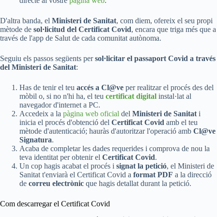
directe al vostre
pàgina web
.
D'altra banda, el
Ministeri de Sanitat
, com diem, ofereix el seu propi
mètode de
sol·licitud del Certificat Covid
, encara que triga més que a
través de l'app de Salut de cada comunitat autònoma.
Seguiu els passos següents per
sol·licitar el passaport Covid a través
del Ministeri de Sanitat
:
Has de tenir el teu
accés a Cl@ve
per realitzar el procés des del
mòbil o, si no n'hi ha, el teu
certificat digital
instal·lat al
navegador d'internet a PC.
Accedeix a la
pàgina web oficial
del
Ministeri de Sanitat
i
inicia el procés d'obtenció del
Certificat Covid
amb el teu
mètode d'autenticació; hauràs d'autoritzar l'operació amb
Cl@ve
Signatura
.
Acaba de completar les dades requerides i comprova de nou la
teva identitat per obtenir el
Certificat Covid
.
Un cop hagis acabat el procés i
signat la petició
, el Ministeri de
Sanitat t'enviarà el Certificat Covid a
format PDF
a la direcció
de
correu electrònic
que hagis detallat durant la petició.
Com descarregar el Certificat Covid