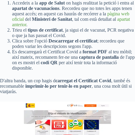
Accedeix a la
app de Salut
on hagis realitzat la petició i entra al
apartat de vacunacions
. Recordeu que no totes les apps tenen
aquest accés; en aquest cas hauràs de recórrer a la
pàgina web
oficial
del
Ministeri de Sanitat
, tal com està detallat al
apartat
anterior
.
Trieu el
tipus de certificat
, ja sigui el de vacunat, PCR negativa
o que ja has passat el Covid.
Clica sobre l'opció
Descarregar el certificat
; recordeu que
poden variar les descripcions segons l'app.
Es descarregarà el Certificat Covid a
format PDF
al teu mòbil;
així mateix, recomanem fer-ne una
captura de pantalla
de l'app
on es mostri el
codi QR
per així tenir tota la informació
disponible.
D'altra banda, un cop hagis d
carregat el Certificat Covid
, també és
recomanable
imprimir-lo per tenir-lo en paper
, una cosa molt útil si
viatjaràs.