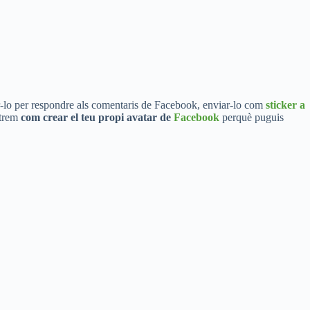
zar-lo per respondre als comentaris de Facebook, enviar-lo com
sticker a
strem
com crear el teu propi avatar de
Facebook
perquè puguis