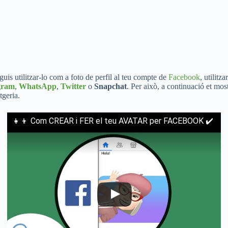
uis utilitzar-lo com a foto de perfil al teu compte de
Facebook
, utilit
gram
,
WhatsApp
,
Twitter
o
Snapchat
. Per això, a continuació et mo
tgeria.
👧👦 Com CREAR i FER el teu AVATAR per FACEBOOK ✔️