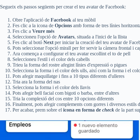
Segueix els passos següents per crear el teu avatar de Facebook:
Obre l'aplicació de
Facebook
al teu mòbil
Fes clic a la icona de
Opcions
amb forma de tres línies horitzonta
Fes clic a
Veure més
Seleccioneu l'opció de
Avatars
, situada a l'inici de la llista
Fes clic al botó
Next
per iniciar la creació del teu avatar de Fac
Pots seleccionar l'opció mirall per fer servir la càmera frontal i c
Ara comença a configurar el teu avatar escollint el to de pell
Seleccioneu l'estil i el color dels cabells
Trieu la forma del rostre afegint línies d'expressió o pigues
Selecciona la forma i el color dels ulls, així com la forma i el colo
Pots afegir maquillatge i fins a 10 tipus diferents d'ulleres
Tria ara la forma del nas
Selecciona la forma i el color dels llavis
Pots afegir bell facial com bigoti o barba, entre d'altres
Tria la complexió del cos entre 10 opcions diferents
Finalment, pots afegir complements com gorres i diversos estils 
Per acabar, prem sobre el
icona en forma de
check
de la part su