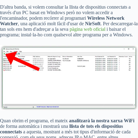
D'altra banda, si volem consultar la llista de dispositius connectats a
través d'un PC basat en Windows però no volem accedir a
l'encaminador, podem recórrer al programari
Wireless Network
Watcher
, una aplicació molt fàcil d'usar de
NirSoft
. Per descarregar-la
tan sols ens hem d'adreçar a la seva
pàgina web oficial
i baixar el
programa; instal·la-ho com qualsevol altre programa per a Windows.
Quan obrim el programa, el mateix
analitzarà la nostra xarxa WiFi
de forma automàtica i mostrarà una
llista de tots els dispositius
connectats
a aquesta, mostrant a més tot tipus d'informació de cada
connexió, com els seus noms, adreces IP o MAC, entre altres