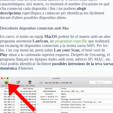
característiques; així mateix, es mostrarà el nombre d'ocasions en què
s'ha connectat cada dispositiu i fins i tot podrem
afegir
descripcions
específiques a cadascun per identificar-los fàcilment
davant d'altres possibles dispositius aliens.
Descobreix dispositius connectats amb Mac
En canvi, si tenim un equip
MacOS
podem fer el mateix amb un altre
programa anomenat
LanScan
, un
programari específic
que realitzarà
un escaneig de dispositius connectats a la nostra xarxa WiFi. Per fer-
ho, i un cop instal·lat, prem sobre
Lan your Scan
, el botó verd de
Play
situat a la cantonada superior esquerra. Després de l'escaneig, el
programa llançarà les típiques dades amb nom, adreces IP i MAC, etc.
Així podràs identificar fàcilment
possibles intrusions de la teva xarxa
domèstica
d'Internet.