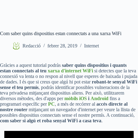
Com saber quins dispositius estan connectats a una xarxa WiFi
Redacció
febrer 28, 2019
Internet
Gràcies a aquest tutorial podràs
saber quins dispositius i quants
estan connectats al teu
xarxa d'internet WiFi
si detectes que la teva
connexió va lenta o no respon al nivell que esperes de baixada i pujada
de dades. I és que si creus que algú hi pot estar
robant-te senyal WiFi
sense el teu permís
, podràs identificar possibles vulneracions de la
teva privadesa mitjançant dispositius aliens. Per això, utilitzarem
diversos mètodes, des d'apps per
mòbils iOS
i
Android
fins a
programari específic per
PC
, a més de recórrer al
accés directe al
nostre router
mitjançant un navegador d'internet per veure la llista de
possibles dispositius connectats sense el nostre permís. A continuació,
com saber si algú et roba senyal WiFi a casa teva
.