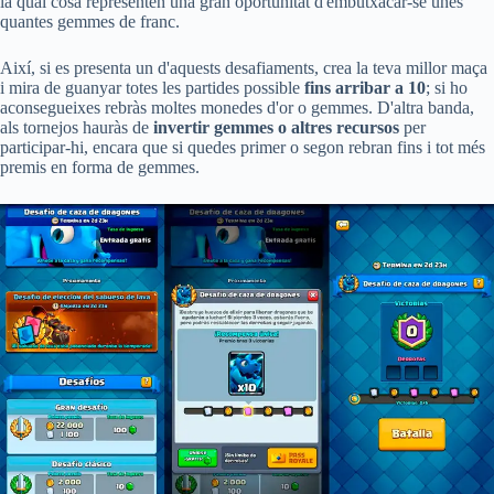
la qual cosa representen una gran oportunitat d'embutxacar-se unes
quantes gemmes de franc.
Així, si es presenta un d'aquests desafiaments, crea la teva millor maça
i mira de guanyar totes les partides possible
fins arribar a 10
; si ho
aconsegueixes rebràs moltes monedes d'or o gemmes. D'altra banda,
als tornejos hauràs de
invertir gemmes o altres recursos
per
participar-hi, encara que si quedes primer o segon rebran fins i tot més
premis en forma de gemmes.