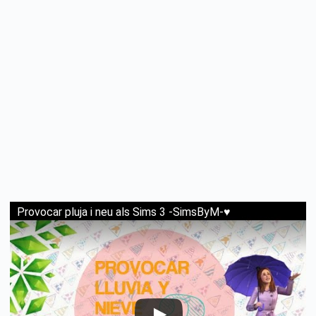
Provocar pluja i neu als Sims 3 -SimsByM-♥