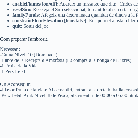
enableFlames [on/off]:
Apareix un missatge que diu: "Crides ac
resetSim:
Reseteja el Sim seleccionat, tornant-lo al seu estat ori
familyFunds:
Afegeix una determinada quantitat de diners a la fa
constrainFloorElevation [true/false]:
Ens permet ajustar el terr
quit:
Sortir del joc.
Com preparar l'ambrosia
Necessari:
-Cuina Nivell 10 (Dominada)
-Llibre de la Recepta d'Ambròsia (Es compra a la botiga de Llibres)
-1 Fruita de la Vida
-1 Peix Letal
On Aconseguir:
-Llavor fruita de la vida: Al cementiri, entrant a la dreta hi ha llavors s
-Peix Letal: Amb Nivell 8 de Pesca, al cementiri de 00:00 a 05:00 utili