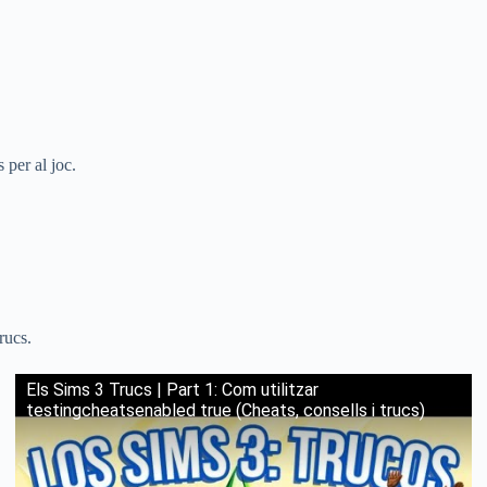
 per al joc.
rucs.
Els Sims 3 Trucs | Part 1: Com utilitzar
testingcheatsenabled true (Cheats, consells i trucs)