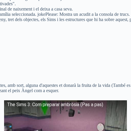
tivades".
ginal de naixement i el deixa a casa seva.
mília seleccionada. jokePlease: Mostra un acudit a la consola de trucs. 
eny, tret dels objectes, els Sims i les estructures que hi ha sobre aquest
oltes, amb sort, alguna d'aquestes et donarà la fruita de la vida (També es
tzant el peix Àngel com a esquer.
The Sims 3: Com preparar ambròsia (Pas a pas)