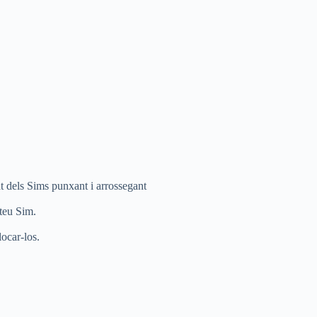
at dels Sims punxant i arrossegant
 teu Sim.
locar-los.