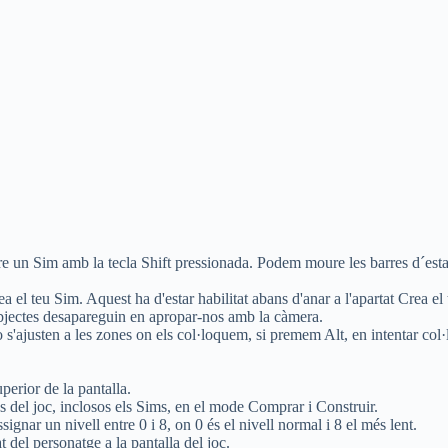
re un Sim amb la tecla Shift pressionada. Podem moure les barres d´est
 el teu Sim. Aquest ha d'estar habilitat abans d'anar a l'apartat Crea el
 objectes desapareguin en apropar-nos amb la càmera.
 s'ajusten a les zones on els col·loquem, si premem Alt, en intentar col·
perior de la pantalla.
s del joc, inclosos els Sims, en el mode Comprar i Construir.
ignar un nivell entre 0 i 8, on 0 és el nivell normal i 8 el més lent.
t del personatge a la pantalla del joc.