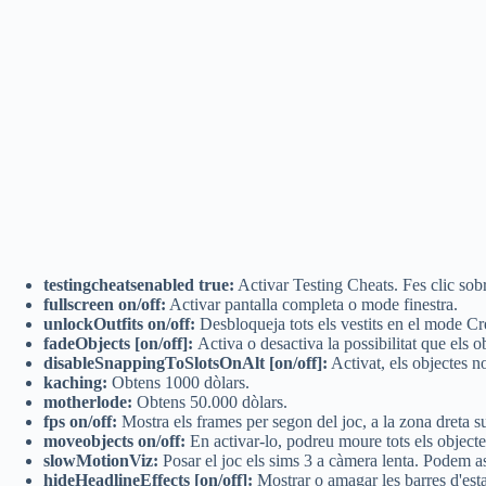
testingcheatsenabled true:
Activar Testing Cheats. Fes clic sob
fullscreen on/off:
Activar pantalla completa o mode finestra.
unlockOutfits on/off:
Desbloqueja tots els vestits en el mode Crea
fadeObjects [on/off]:
Activa o desactiva la possibilitat que els
disableSnappingToSlotsOnAlt [on/off]:
Activat, els objectes no
kaching:
Obtens 1000 dòlars.
motherlode:
Obtens 50.000 dòlars.
fps on/off:
Mostra els frames per segon del joc, a la zona dreta su
moveobjects on/off:
En activar-lo, podreu moure tots els objecte
slowMotionViz:
Posar el joc els sims 3 a càmera lenta. Podem ass
hideHeadlineEffects [on/off]:
Mostrar o amagar les barres d'esta