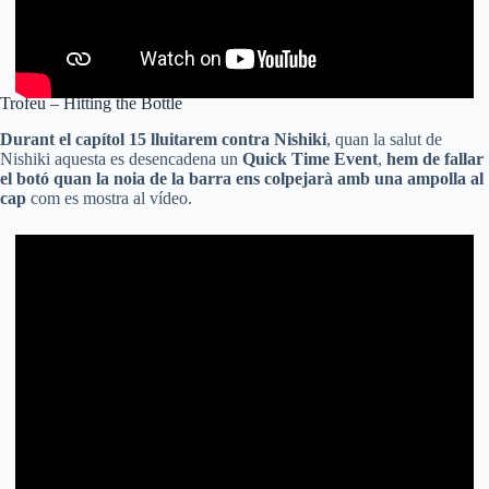
Trofeu – Hitting the Bottle
Durant el capítol 15 lluitarem contra Nishiki
, quan la salut de
Nishiki aquesta es desencadena un
Quick Time Event
,
hem de fallar
el botó quan la noia de la barra ens colpejarà amb una ampolla al
cap
com es mostra al vídeo.