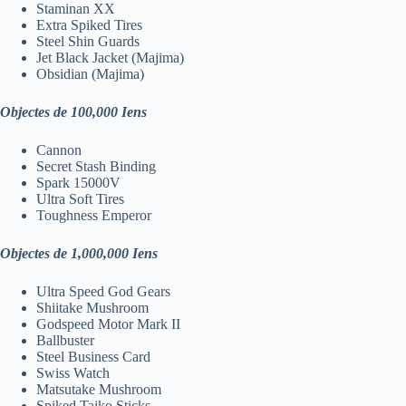
Staminan XX
Extra Spiked Tires
Steel Shin Guards
Jet Black Jacket (Majima)
Obsidian (Majima)
Objectes de 100,000 Iens
Cannon
Secret Stash Binding
Spark 15000V
Ultra Soft Tires
Toughness Emperor
Objectes de 1,000,000 Iens
Ultra Speed God Gears
Shiitake Mushroom
Godspeed Motor Mark II
Ballbuster
Steel Business Card
Swiss Watch
Matsutake Mushroom
Spiked Taiko Sticks