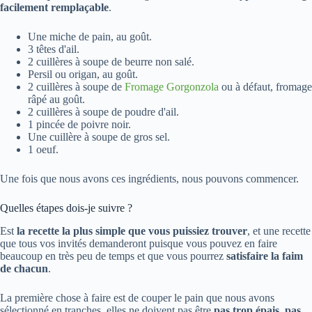
facilement remplaçable
.
Une miche de pain, au goût.
3 têtes d'ail.
2 cuillères à soupe de beurre non salé.
Persil ou origan, au goût.
2 cuillères à soupe de
Fromage Gorgonzola
ou à défaut, fromage
râpé au goût.
2 cuillères à soupe de poudre d'ail.
1 pincée de poivre noir.
Une cuillère à soupe de gros sel.
1 oeuf.
Une fois que nous avons ces ingrédients, nous pouvons commencer.
Quelles étapes dois-je suivre ?
Est
la recette la plus simple que vous puissiez trouver
, et une recette
que tous vos invités demanderont puisque vous pouvez en faire
beaucoup en très peu de temps et que vous pourrez
satisfaire la faim
de chacun
.
La première chose à faire est de couper le pain que nous avons
sélectionné en tranches, elles ne doivent pas être
pas trop épais
,
pas