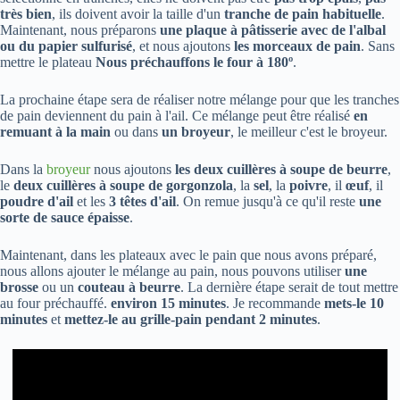
très bien
, ils doivent avoir la taille d'un
tranche de pain habituelle
.
Maintenant, nous préparons
une plaque à pâtisserie avec de l'albal
ou du papier sulfurisé
, et nous ajoutons
les morceaux de pain
. Sans
mettre le plateau
Nous préchauffons le four à 180º
.
La prochaine étape sera de réaliser notre mélange pour que les tranches
de pain deviennent du pain à l'ail. Ce mélange peut être réalisé
en
remuant à la main
ou dans
un broyeur
, le meilleur c'est le broyeur.
Dans la
broyeur
nous ajoutons
les deux cuillères à soupe de beurre
,
le
deux cuillères à soupe de gorgonzola
, la
sel
, la
poivre
, il
œuf
, il
poudre d'ail
et les
3 têtes d'ail
. On remue jusqu'à ce qu'il reste
une
sorte de sauce épaisse
.
Maintenant, dans les plateaux avec le pain que nous avons préparé,
nous allons ajouter le mélange au pain, nous pouvons utiliser
une
brosse
ou un
couteau à beurre
. La dernière étape serait de tout mettre
au four préchauffé.
environ 15 minutes
. Je recommande
mets-le 10
minutes
et
mettez-le au grille-pain pendant 2 minutes
.