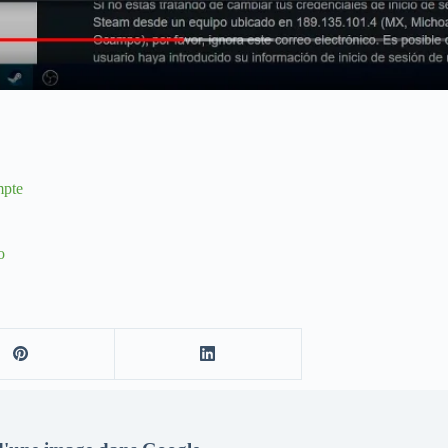
mpte
o