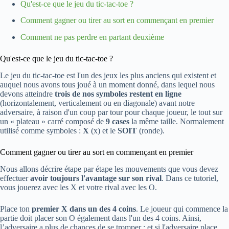
Qu'est-ce que le jeu du tic-tac-toe ?
Comment gagner ou tirer au sort en commençant en premier
Comment ne pas perdre en partant deuxième
Qu'est-ce que le jeu du tic-tac-toe ?
Le jeu du tic-tac-toe est l'un des jeux les plus anciens qui existent et
auquel nous avons tous joué à un moment donné, dans lequel nous
devons atteindre
trois de nos symboles restent en ligne
(horizontalement, verticalement ou en diagonale) avant notre
adversaire, à raison d'un coup par tour pour chaque joueur, le tout sur
un « plateau » carré composé de
9 cases
la même taille. Normalement
utilisé comme symboles :
X
(x) et le
SOIT
(ronde).
Comment gagner ou tirer au sort en commençant en premier
Nous allons décrire étape par étape les mouvements que vous devez
effectuer
avoir toujours l'avantage sur son rival
. Dans ce tutoriel,
vous jouerez avec les X et votre rival avec les O.
Place ton
premier X dans un des 4 coins
. Le joueur qui commence la
partie doit placer son O également dans l'un des 4 coins. Ainsi,
l’adversaire a plus de chances de se tromper ; et si l'adversaire place