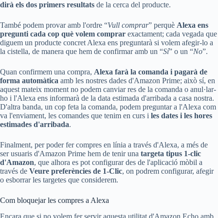
dirà els dos primers resultats
de la cerca del producte.
També podem provar amb l'ordre “
Vull comprar
” perquè
Alexa ens
pregunti cada cop què volem comprar
exactament; cada vegada que
diguem un producte concret Alexa ens preguntarà si volem afegir-lo a
la cistella, de manera que hem de confirmar amb un “
Sí
” o un “
No
”.
Quan confirmem una compra,
Alexa farà la comanda i pagarà de
forma automàtica
amb les nostres dades d'Amazon Prime; això sí, en
aquest mateix moment no podem canviar res de la comanda o anul·lar-
ho i l'Alexa ens informarà de la data estimada d'arribada a casa nostra.
D'altra banda, un cop feta la comanda, podem preguntar a l'Alexa com
va l'enviament, les comandes que tenim en curs i
les dates i les hores
estimades d'arribada
.
Finalment, per poder fer compres en línia a través d'Alexa, a més de
ser usuaris d'Amazon Prime hem de tenir una
targeta tipus 1-clic
d'Amazon
, que alhora es pot configurar des de l'aplicació mòbil a
través de
Veure preferències de 1-Clic
, on podrem configurar, afegir
o esborrar les targetes que considerem.
Com bloquejar les compres a Alexa
Encara que si no volem fer servir aquesta utilitat d'Amazon Echo amb