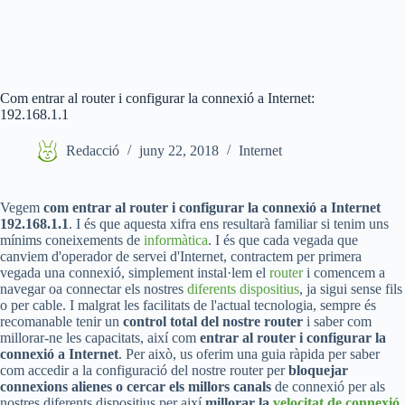
Com entrar al router i configurar la connexió a Internet:
192.168.1.1
Redacció
juny 22, 2018
Internet
Vegem
com entrar al router i configurar la connexió a Internet
192.168.1.1
. I és que aquesta xifra ens resultarà familiar si tenim uns
mínims coneixements de
informàtica
. I és que cada vegada que
canviem d'operador de servei d'Internet, contractem per primera
vegada una connexió, simplement instal·lem el
router
i comencem a
navegar oa connectar els nostres
diferents dispositius
, ja sigui sense fils
o per cable. I malgrat les facilitats de l'actual tecnologia, sempre és
recomanable tenir un
control total del nostre router
i saber com
millorar-ne les capacitats, així com
entrar al router i configurar la
connexió a Internet
. Per això, us oferim una guia ràpida per saber
com accedir a la configuració del nostre router per
bloquejar
connexions alienes o cercar els millors canals
de connexió per als
nostres diferents dispositius per així
millorar la
velocitat de connexió