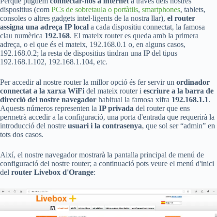
Perquè puguem
connectar-nos a internet
a través dels nostres
dispositius (com
PCs de sobretaula o portàtils
,
smartphones
, tablets,
consoles o altres gadgets intel·ligents de la nostra llar),
el router
assigna una adreça IP local
a cada dispositiu connectat, la famosa
clau numèrica
192.168
. El mateix router es queda amb la primera
adreça, o el que és el mateix, 192.168.0.1 o, en alguns casos,
192.168.0.2; la resta de dispositius tindran una IP del tipus
192.168.1.102, 192.168.1.104, etc.
Per accedir al nostre router la millor opció és fer servir un
ordinador
connectat a la xarxa WiFi
del mateix router i
escriure a la barra de
direcció del nostre navegador
habitual la famosa xifra
192.168.1.1
.
Aquests números representen la
IP privada
del router que ens
permetrà accedir a la configuració, una porta d'entrada que requerirà la
introducció del nostre
usuari i la contrasenya
, que sol ser “admin” en
tots dos casos.
Així, el nostre navegador mostrarà la pantalla principal de menú de
configuració del nostre router; a continuació pots veure el menú d'inici
del
router Livebox d'Orange
: