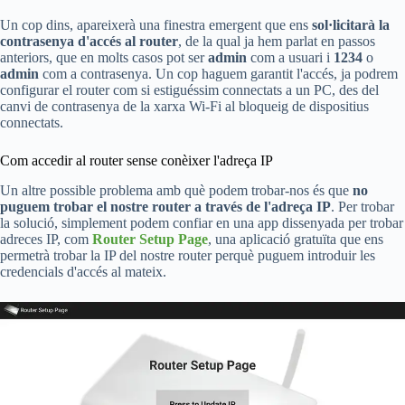
Un cop dins, apareixerà una finestra emergent que ens
sol·licitarà la
contrasenya d'accés al router
, de la qual ja hem parlat en passos
anteriors, que en molts casos pot ser
admin
com a usuari i
1234
o
admin
com a contrasenya. Un cop haguem garantit l'accés, ja podrem
configurar el router com si estiguéssim connectats a un PC, des del
canvi de contrasenya de la xarxa Wi-Fi al bloqueig de dispositius
connectats.
Com accedir al router sense conèixer l'adreça IP
Un altre possible problema amb què podem trobar-nos és que
no
puguem trobar el nostre router a través de l'adreça IP
. Per trobar
la solució, simplement podem confiar en una app dissenyada per trobar
adreces IP, com
Router Setup Page
, una aplicació gratuïta que ens
permetrà trobar la IP del nostre router perquè puguem introduir les
credencials d'accés al mateix.