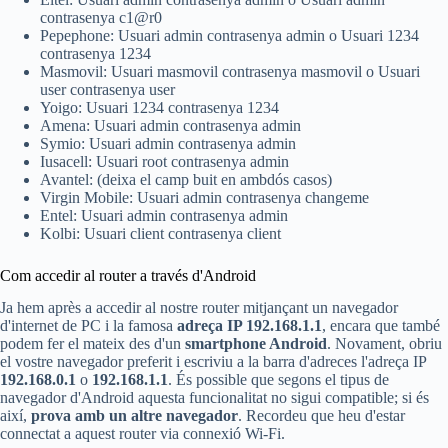
contrasenya c1@r0
Pepephone: Usuari admin contrasenya admin o Usuari 1234
contrasenya 1234
Masmovil: Usuari masmovil contrasenya masmovil o Usuari
user contrasenya user
Yoigo: Usuari 1234 contrasenya 1234
Amena: Usuari admin contrasenya admin
Symio: Usuari admin contrasenya admin
Iusacell: Usuari root contrasenya admin
Avantel: (deixa el camp buit en ambdós casos)
Virgin Mobile: Usuari admin contrasenya changeme
Entel: Usuari admin contrasenya admin
Kolbi: Usuari client contrasenya client
Com accedir al router a través d'Android
Ja hem après a accedir al nostre router mitjançant un navegador
d'internet de PC i la famosa
adreça IP 192.168.1.1
, encara que també
podem fer el mateix des d'un
smartphone Android
. Novament, obriu
el vostre navegador preferit i escriviu a la barra d'adreces l'adreça IP
192.168.0.1
o
192.168.1.1
. És possible que segons el tipus de
navegador d'Android aquesta funcionalitat no sigui compatible; si és
així,
prova amb un altre navegador
. Recordeu que heu d'estar
connectat a aquest router via connexió Wi-Fi.