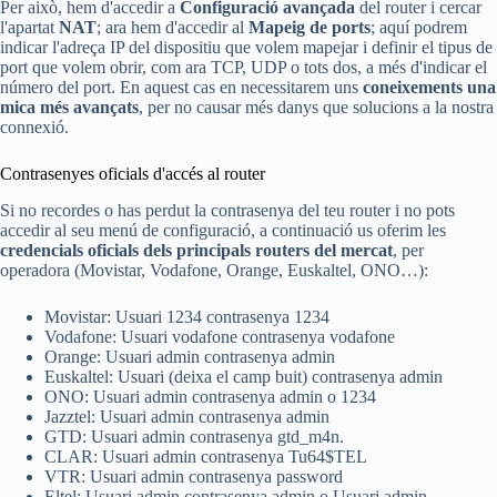
Per això, hem d'accedir a
Configuració avançada
del router i cercar
l'apartat
NAT
; ara hem d'accedir al
Mapeig de ports
; aquí podrem
indicar l'adreça IP del dispositiu que volem mapejar i definir el tipus de
port que volem obrir, com ara TCP, UDP o tots dos, a més d'indicar el
número del port. En aquest cas en necessitarem uns
coneixements una
mica més avançats
, per no causar més danys que solucions a la nostra
connexió.
Contrasenyes oficials d'accés al router
Si no recordes o has perdut la contrasenya del teu router i no pots
accedir al seu menú de configuració, a continuació us oferim les
credencials oficials dels principals routers del mercat
, per
operadora (Movistar, Vodafone, Orange, Euskaltel, ONO…):
Movistar: Usuari 1234 contrasenya 1234
Vodafone: Usuari vodafone contrasenya vodafone
Orange: Usuari admin contrasenya admin
Euskaltel: Usuari (deixa el camp buit) contrasenya admin
ONO: Usuari admin contrasenya admin o 1234
Jazztel: Usuari admin contrasenya admin
GTD: Usuari admin contrasenya gtd_m4n.
CLAR: Usuari admin contrasenya Tu64$TEL
VTR: Usuari admin contrasenya password
Eltel: Usuari admin contrasenya admin o Usuari admin