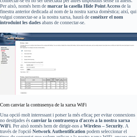
connectar-se en no ser detectada per altres dispositius sense fil aliens.
Per això, només hem de
marcar la casella Hide Point Access
de la
finestra anterior dedicada al nom de la nostra xarxa domèstica; així, qui
vulgui connectar-se a la nostra xarxa, haurà de
conèixer el nom
introduint les dades
abans de connectar-se.
Com canviar la contrasenya de la xarxa WiFi
Una opció molt interessant i potser la més eficaç per evitar connexions
no desitjades és
canviar la contrasenya d'accés a la nostra xarxa
WiFi
. Per això només hem de dirigir-nos a
Wireless – Security
. A
través de l'opció
Network Authentification
podem seleccionar el
tipus de seguretat que volem aplicar a la nostra xarxa WiFi, encara que