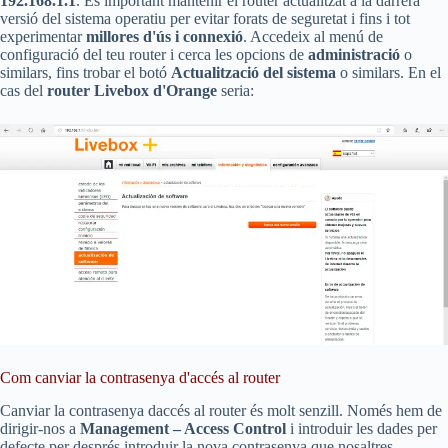
192.168.1.1
. És important mantenir el router actualitzat a la darrera
versió del sistema operatiu per evitar forats de seguretat i fins i tot
experimentar
millores d'ús i connexió
. Accedeix al menú de
configuració del teu router i cerca les opcions de
administració
o
similars, fins trobar el botó
Actualització del sistema
o similars. En el
cas del
router Livebox d'Orange
seria:
Com canviar la contrasenya d'accés al router
Canviar la contrasenya daccés al router és molt senzill. Només hem de
dirigir-nos a
Management – Access Control
i introduir les dades per
defecte per després introduir la nova contrasenya que nosaltres