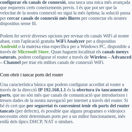
configurar els canals de connexió
, una tasca una mica més avançada
que requereix certs coneixements previs. I és que pot ser que la
velocitat de la nostra connexió no sigui la més òptima; la solució passa
per
cercar canals de connexió més lliures
per connectar els nostres
dispositius sense fil.
Podem fer servir diverses opcions per revisar els canals WiFi al nostre
abast, com l'aplicació gratuïta
WiFi Analyzer
per a dispositius
Android
o la mateixa eina específica per a Windows PC, disponible a
través de
Microsoft Store
. Quan haguem localitzat els
canals menys
saturats
, podem configurar el router a través de
Wireless – Advanced
– Channel
per triar els millors canals de connexió WiFi.
Com obrir i tancar ports del router
Una característica bàsica que podem configurar accedint al router a
través de la direcció
IP 192.168.1.1
és la
obertura i/o tancament de
ports
, que no són més que canals de comunicació que introdueixen i
treuen dades de la nostra navegació per internet a través del router. Si
bé és cert que
per seguretat és convenient tenir els ports del router
tancats
(per defecte), és possible que alguns programes o videojocs
necessitin obrir determinats ports per a un millor funcionament, més
enllà dels típics DHCP, NAT o similars.