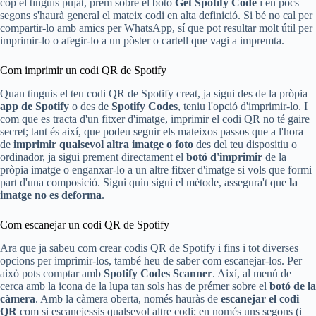
cop el tinguis pujat, prem sobre el botó
Get Spotify Code
i en pocs
segons s'haurà general el mateix codi en alta definició. Si bé no cal per
compartir-lo amb amics per WhatsApp, sí que pot resultar molt útil per
imprimir-lo o afegir-lo a un pòster o cartell que vagi a impremta.
Com imprimir un codi QR de Spotify
Quan tinguis el teu codi QR de Spotify creat, ja sigui des de la pròpia
app de Spotify
o des de
Spotify Codes
, teniu l'opció d'imprimir-lo. I
com que es tracta d'un fitxer d'imatge, imprimir el codi QR no té gaire
secret; tant és així, que podeu seguir els mateixos passos que a l'hora
de
imprimir qualsevol altra imatge o foto
des del teu dispositiu o
ordinador, ja sigui prement directament el
botó d'imprimir
de la
pròpia imatge o enganxar-lo a un altre fitxer d'imatge si vols que formi
part d'una composició. Sigui quin sigui el mètode, assegura't que
la
imatge no es deforma
.
Com escanejar un codi QR de Spotify
Ara que ja sabeu com crear codis QR de Spotify i fins i tot diverses
opcions per imprimir-los, també heu de saber com escanejar-los. Per
això pots comptar amb
Spotify Codes Scanner
. Així, al menú de
cerca amb la icona de la lupa tan sols has de prémer sobre el
botó de la
càmera
. Amb la càmera oberta, només hauràs de
escanejar el codi
QR
com si escanejessis qualsevol altre codi; en només uns segons (i