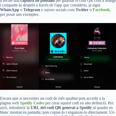
a fer-ne una
captura de pantalla
per guardar el codi QR com a imatge
i compartir-la després a través de l'app que consideris, ja sigui
WhatsApp
o
Telegram
o xarxes socials com
Twitter
o
Facebook
,
per posar uns exemples.
Encara que si necessites un codi de més qualitat pots accedir a la
pàgina web
Spotify Codes
per crear aquest codi en alta definició. Per
això, introdueix la
URL del codi QR generat a Spotify
al quadre en
blanc mostrat en pantalla; pots copiar-lo i enganxar-lo directament. Un