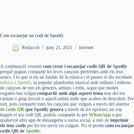
Com escanejar un codi de Spotify
Redacció
juny 21, 2021
Internet
A continuació veurem
com crear i escanejar codis QR de Spotify
perquè puguis compartir les teves cançons preferides amb els teus
amics. I és que si ets un fanàtic de la música i et passes el dia escoltant
música a Spotify
, la popular plataforma musical amb milions i milions
de cançons de tots els gèneres, artistes i estils, segur que moltes
vegades has volgut
compartir amb algú aquest tema
nou del teu
cantant o grup favorit o aquell artista indie que acabes de descobrir. Per
sort, pots compartir totes les cançons que vulguis a través del sistema
de
codis QR
que Spotify genera
a través de les opcions; un cop
tinguis el teu codi QR, podràs compartir-lo per
WhatsApp
o per
qualsevol altra app de missatgeria o xarxa social, a més de
imprimir
els teus codis
per fer-los servir on vulguis. No et perdis
com escanejar
codis QR de
Spotify
.