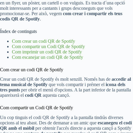
en un flyer, un pòster, un cartell o on vulguis. Es tracta d´una opció
molt interessants per a cantants i grups desconeguts que vols
promocionar-se. Per això, vegem
com crear i compartir els teus
codis QR de Spotify
.
Índex de continguts
Com crear un codi QR de Spotify
Com compartir un Codi QR de Spotify
Com imprimir un codi QR de Spotify
Com escanejar un codi QR de Spotify
Com crear un codi QR de Spotify
Crear un codi QR de Spotify és molt senzill. Només has de
accedir al
tema musical de Spotify
que vols compartir i prémer el
icona dels
tres punts
per obrir el menú d'opcions. A la part inferior de la pantalla
apareixerà el
codi QR
aquesta cançó.
Com compartir un Codi QR de Spotify
Un cop tinguis el codi QR de Spotify a la pantalla tindràs diverses
opcions al teu abast. Des de demanar a un amic que
escanegeu el codi
QR amb el mòbil
per obtenir l'accés directe a aquesta cançó a Spotify