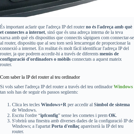
És important aclarir que l'adreça IP del router
no és l'adreça amb què
et connectes a internet
, sinó que és una adreça interna de la teva
xarxa amb què els dispositius que connectis sàpiguen com connectar-se
al router, dispositiu que al seu torn serà lencarregat de proporcionar la
connexió a internet. En realitat és molt fàcil identificar l'adreça IP del
router, ja que podrem accedir-hi a través de diferents
menús de
configuració d'ordinadors o mòbils
connectats a aquest mateix
router.
Com saber la IP del router al teu ordinador
Si vols saber l'adreça IP del router a través del teu ordinador
Windows
tan sols has de seguir els passos següents:
Clica les tecles
Windows+R
per accedir al
Símbol de sistema
de Windows.
Escriu l'ordre “
ipfconfig
” sense les cometes i prem
OK
.
S'obrirà una finestra amb diverses dades de la configuració IP de
Windows; a l'apartat
Porta d'enllaç
apareixerà la IP del teu
router.