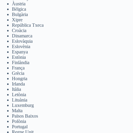
Àustria
Bèlgica
Bulgària
Xipre
República Txeca
Croàcia
Dinamarca
Eslovàquia
Eslovènia
Espanya
Estònia
Finlàndia
França
Grècia
Hongria
Irlanda
Itàlia
Letònia
Lituània
Luxemburg
Malta
Països Baixos
Polònia
Portugal
Regne Unit