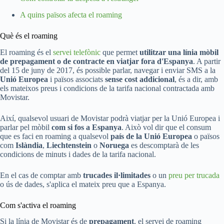
A quins països afecta el roaming
Què és el roaming
El roaming és el
servei telefònic
que permet
utilitzar una línia mòbil
de prepagament o de contracte en viatjar fora d'Espanya
. A partir
del 15 de juny de 2017, és possible parlar, navegar i enviar SMS a la
Unió Europea
i països associats
sense cost addicional
, és a dir, amb
els mateixos preus i condicions de la tarifa nacional contractada amb
Movistar.
Així, qualsevol usuari de Movistar podrà viatjar per la Unió Europea i
parlar pel mòbil
com si fos a Espanya
. Això vol dir que el consum
que es faci en roaming a qualsevol
país de la Unió Europea
o països
com
Islàndia
,
Liechtenstein
o
Noruega
es descomptarà de les
condicions de minuts i dades de la tarifa nacional.
En el cas de comptar amb
trucades il·limitades
o un
preu per trucada
o ús de dades, s'aplica el mateix preu que a Espanya.
Com s'activa el roaming
Si la línia de Movistar és de
prepagament
, el servei de roaming