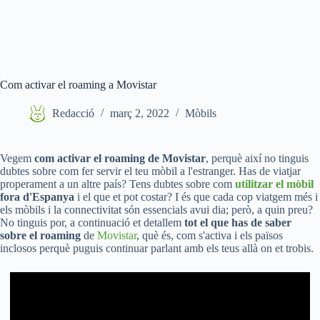
Com activar el roaming a Movistar
Redacció
març 2, 2022
Mòbils
Vegem
com activar el roaming de Movistar
, perquè així no tinguis
dubtes sobre com fer servir el teu mòbil a l'estranger. Has de viatjar
properament a un altre país? Tens dubtes sobre com
utilitzar el mòbil
fora d'Espanya
i el que et pot costar? I és que cada cop viatgem més i
els mòbils i la connectivitat són essencials avui dia; però, a quin preu?
No tinguis por, a continuació et detallem
tot el que has de saber
sobre el roaming
de
Movistar
, què és, com s'activa i els països
inclosos perquè puguis continuar parlant amb els teus allà on et trobis.