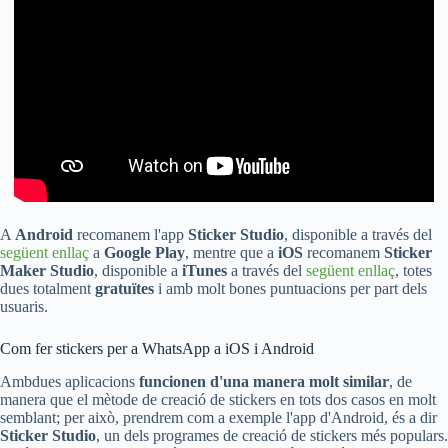
A
Android
recomanem l'app
Sticker Studio
, disponible a través del
següent enllaç
a
Google Play
, mentre que a
iOS
recomanem
Sticker
Maker Studio
, disponible a
iTunes
a través del
següent enllaç
, totes
dues totalment
gratuïtes
i amb molt bones puntuacions per part dels
usuaris.
Com fer stickers per a WhatsApp a iOS i Android
Ambdues aplicacions
funcionen d'una manera molt similar
, de
manera que el mètode de creació de stickers en tots dos casos en molt
semblant; per això, prendrem com a exemple l'app d'Android, és a dir
Sticker Studio
, un dels programes de creació de stickers més populars.