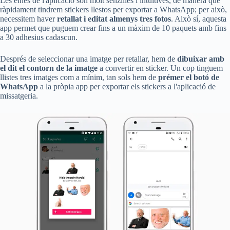
Les eines de l'aplicació són molt senzilles i intuïtives, de manera que
ràpidament tindrem stickers llestos per exportar a WhatsApp; per això,
necessitem haver
retallat i editat almenys tres fotos
. Això sí, aquesta
app permet que puguem crear fins a un màxim de 10 paquets amb fins
a 30 adhesius cadascun.
Després de seleccionar una imatge per retallar, hem de
dibuixar amb
el dit el contorn de la imatge
a convertir en sticker. Un cop tinguem
llistes tres imatges com a mínim, tan sols hem de
prémer el botó de
WhatsApp
a la pròpia app per exportar els stickers a l'aplicació de
missatgeria.