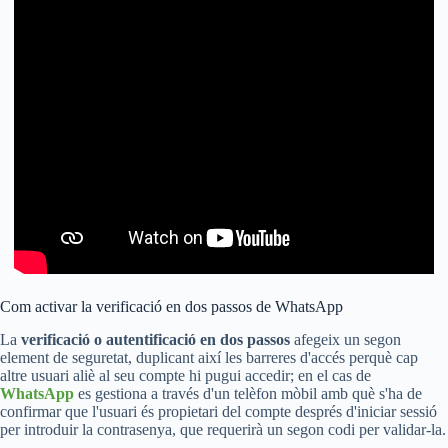
Com activar la verificació en dos passos de WhatsApp
La
verificació o autentificació en dos passos
afegeix un segon
element de seguretat, duplicant així les barreres d'accés perquè cap
altre usuari aliè al seu compte hi pugui accedir; en el cas de
WhatsApp
es gestiona a través d'un telèfon mòbil amb què s'ha de
confirmar que l'usuari és propietari del compte després d'iniciar sessió
per introduir la contrasenya, que requerirà un segon codi per validar-la.