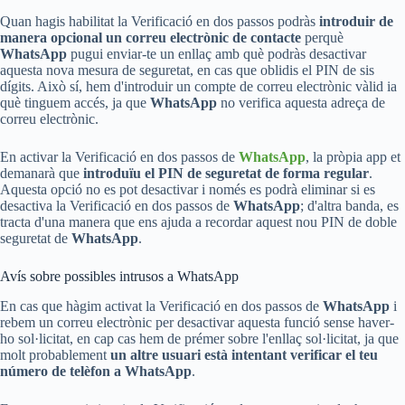
Quan hagis habilitat la Verificació en dos passos podràs
introduir de
manera opcional un correu electrònic de contacte
perquè
WhatsApp
pugui enviar-te un enllaç amb què podràs desactivar
aquesta nova mesura de seguretat, en cas que oblidis el PIN de sis
dígits. Això sí, hem d'introduir un compte de correu electrònic vàlid ia
què tinguem accés, ja que
WhatsApp
no verifica aquesta adreça de
correu electrònic.
En activar la Verificació en dos passos de
WhatsApp
, la pròpia app et
demanarà que
introduïu el PIN de seguretat de forma regular
.
Aquesta opció no es pot desactivar i només es podrà eliminar si es
desactiva la Verificació en dos passos de
WhatsApp
; d'altra banda, es
tracta d'una manera que ens ajuda a recordar aquest nou PIN de doble
seguretat de
WhatsApp
.
Avís sobre possibles intrusos a WhatsApp
En cas que hàgim activat la Verificació en dos passos de
WhatsApp
i
rebem un correu electrònic per desactivar aquesta funció sense haver-
ho sol·licitat, en cap cas hem de prémer sobre l'enllaç sol·licitat, ja que
molt probablement
un altre usuari està intentant verificar el teu
número de telèfon a WhatsApp
.