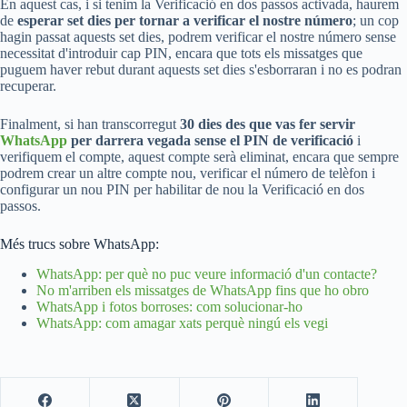
En aquest cas, i si tenim la Verificació en dos passos activada, haurem
de
esperar set dies per tornar a verificar el nostre número
; un cop
hagin passat aquests set dies, podrem verificar el nostre número sense
necessitat d'introduir cap PIN, encara que tots els missatges que
puguem haver rebut durant aquests set dies s'esborraran i no es podran
recuperar.
Finalment, si han transcorregut
30 dies des que vas fer servir
WhatsApp
per darrera vegada sense el PIN de verificació
i
verifiquem el compte, aquest compte serà eliminat, encara que sempre
podrem crear un altre compte nou, verificar el número de telèfon i
configurar un nou PIN per habilitar de nou la Verificació en dos
passos.
Més trucs sobre WhatsApp:
WhatsApp: per què no puc veure informació d'un contacte?
No m'arriben els missatges de WhatsApp fins que ho obro
WhatsApp i fotos borroses: com solucionar-ho
WhatsApp: com amagar xats perquè ningú els vegi