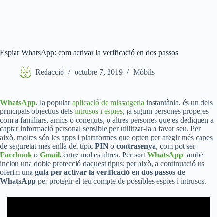
Espiar WhatsApp: com activar la verificació en dos passos
Redacció
octubre 7, 2019
Mòbils
WhatsApp
, la popular
aplicació de missatgeria
instantània, és un dels
principals objectius dels
intrusos i espies
, ja siguin persones properes
com a familiars, amics o coneguts, o altres persones que es dediquen a
captar informació personal sensible per utilitzar-la a favor seu. Per
això, moltes són les apps i plataformes que opten per afegir més capes
de seguretat més enllà del típic
PIN
o
contrasenya
, com pot ser
Facebook
o
Gmail
, entre moltes altres. Per sort
WhatsApp
també
inclou una doble protecció daquest tipus; per això, a continuació us
oferim una
guia per activar la verificació en dos passos de
WhatsApp
per protegir el teu compte de possibles espies i intrusos.