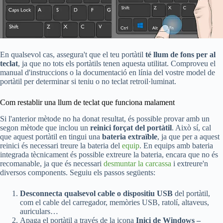
En qualsevol cas, assegura't que el teu portàtil
té llum de fons per al
teclat
, ja que no tots els portàtils tenen aquesta utilitat. Comproveu el
manual d'instruccions o la documentació en línia del vostre model de
portàtil per determinar si teniu o no teclat retroil·luminat.
Com restablir una llum de teclat que funciona malament
Si l'anterior mètode no ha donat resultat, és possible provar amb un
segon mètode que inclou un
reinici forçat del portàtil
. Això sí, cal
que aquest portàtil en tingui una
bateria extraïble
, ja que per a aquest
reinici és necessari treure la bateria del
equip
. En equips amb bateria
integrada tècnicament és possible extreure la bateria, encara que no és
recomanable, ja que és necessari
desmuntar la carcassa
i extreure'n
diversos components. Seguiu els passos següents:
Desconnecta qualsevol cable o dispositiu USB
del portàtil,
com el cable del carregador, memòries USB, ratolí, altaveus,
auriculars…
Apaga el portàtil a través de la icona
Inici de Windows –