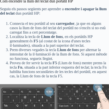
Com encendre la llum del teclat dun portàtil HP
Seguiu els passos següents per aprendre a
encendre i apagar la llum
del teclat
dun portàtil HP:
Connecta el teu portàtil al seu
carregador
, ja que en alguns
casos la llum de fons del teclat del portàtil no s'encén si no està
carregat fins a cert percentatge.
Localitza la tecla de
Llum de fons
, en els portàtils HP
generalment és
F5
(al costat de la icona d'unes tecles
il·luminades), situada a la part superior del teclat.
Prem diverses vegades la tecla
Llum de fons
per alternar la
intensitat de la il·luminació de la llum de fons. Si aquest mètode
no funciona, segueix llegint.
Proveu de fer servir la tecla
F5
(Llum de fons) mentre prems la
tecla
Fn
, situada a la part inferior esquerra del teclat; la tecla Fn
habilita funcions secundàries de les tecles del portàtil, en aquest
cas, la Llum de fons de la tecla F5.