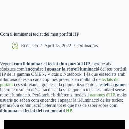
Com il·luminar el teclat del meu portàtil HP
Redacció
April 18, 2022
Ordinadors
Vegem
com il·luminar el teclat dun portàtil HP
, perquè així
sàpigues com
encendre i apagar la retroil·luminació
del teu portàtil
HP de la gamma OMEN, Victus o Notebook. I és que els teclats amb
il·luminació estan cada cop més presents en multitud de
teclats de
portàtil
i es sobretaula, gràcies a la popularització de la
estètica gamer
i perquè resulten més atractius a la vista que un teclat estàndard sense
retroil·luminació. Però amb els diferents models i
gammes d'HP
, molts
usuaris no saben com encendre i apagar la il·luminació de les tecles;
per això, a continuació t'oferim tot el que has de saber sobre
com
il·luminar el teclat del teu portàtil
HP
.