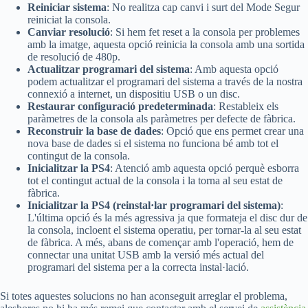
Reiniciar sistema
: No realitza cap canvi i surt del Mode Segur
reiniciat la consola.
Canviar resolució
: Si hem fet reset a la consola per problemes
amb la imatge, aquesta opció reinicia la consola amb una sortida
de resolució de 480p.
Actualitzar programari del sistema
: Amb aquesta opció
podem actualitzar el programari del sistema a través de la nostra
connexió a internet, un dispositiu USB o un disc.
Restaurar configuració predeterminada
: Restableix els
paràmetres de la consola als paràmetres per defecte de fàbrica.
Reconstruir la base de dades
: Opció que ens permet crear una
nova base de dades si el sistema no funciona bé amb tot el
contingut de la consola.
Inicialitzar la PS4
: Atenció amb aquesta opció perquè esborra
tot el contingut actual de la consola i la torna al seu estat de
fàbrica.
Inicialitzar la PS4 (reinstal·lar programari del sistema)
:
L'última opció és la més agressiva ja que formateja el disc dur de
la consola, incloent el sistema operatiu, per tornar-la al seu estat
de fàbrica. A més, abans de començar amb l'operació, hem de
connectar una unitat USB amb la versió més actual del
programari del sistema per a la correcta instal·lació.
Si totes aquestes solucions no han aconseguit arreglar el problema,