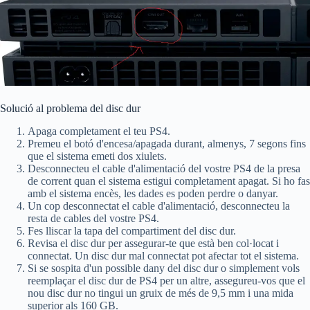
Solució al problema del disc dur
Apaga completament el teu PS4.
Premeu el botó d'encesa/apagada durant, almenys, 7 segons fins
que el sistema emeti dos xiulets.
Desconnecteu el cable d'alimentació del vostre PS4 de la presa
de corrent quan el sistema estigui completament apagat. Si ho fas
amb el sistema encès, les dades es poden perdre o danyar.
Un cop desconnectat el cable d'alimentació, desconnecteu la
resta de cables del vostre PS4.
Fes lliscar la tapa del compartiment del disc dur.
Revisa el disc dur per assegurar-te que està ben col·locat i
connectat. Un disc dur mal connectat pot afectar tot el sistema.
Si se sospita d'un possible dany del disc dur o simplement vols
reemplaçar el disc dur de PS4 per un altre, assegureu-vos que el
nou disc dur no tingui un gruix de més de 9,5 mm i una mida
superior als 160 GB.