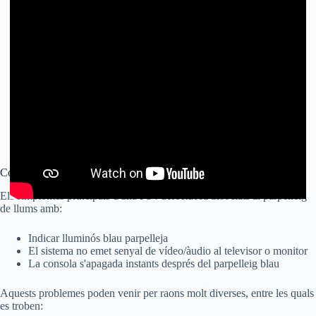
Com solucionar el problemes de les llums parpellejants de PS4
Els símptomes principals d'una PS4 defectuosa associats al parpelleig
de llums amb:
Indicar lluminós blau parpelleja
El sistema no emet senyal de vídeo/àudio al televisor o monitor
La consola s'apagada instants després del parpelleig blau
Aquests problemes poden venir per raons molt diverses, entre les quals
es troben: