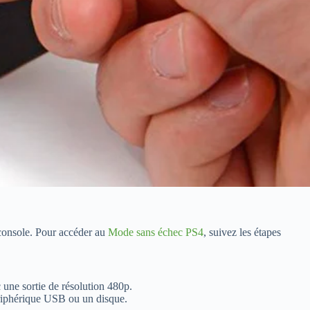
 console. Pour accéder au
Mode sans échec PS4
, suivez les étapes
 une sortie de résolution 480p.
périphérique USB ou un disque.