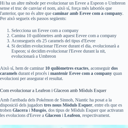
Hi ha un altre mètode per evolucionar un Eevee a Espeon o Umbreon
sense el truc de canviar el nom, això sí, força més laboriós que
l'anterior, que no és altre que
caminar amb Eevee com a company
.
Per això segueix els passos següents:
Selecciona un Eevee com a company
Camina 10 quilòmetres amb aquest Eevee com a company
Aconsegueix els 25 caramels del tipus d'Eevee
Si decidim evolucionar l'Eevee durant el dia, evolucionarà a
Espeon; si decidim evolucionar l'Eevee durant la nit,
evolucionarà a Umbreon
Això sí, hem de caminar
10 quilòmetres exactes
, aconseguir
dos
caramels
durant el procés i
mantenir Eevee com a company
quan
evolucioni per assegurar el resultat.
Com evolucionar a Leafeon i Glaceon amb Mòduls Esquer
Amb l'arribada dels Pokémon de Sinnoh, Niantic ha posat a la
disposició dels jugadors
tres nous Mòduls Esquer
, entre els que es
troben
Glacera
i
Musgós
, dos tipus de Mòduls Esquer que activaran
les evolucions d'Eevee a
Glaceon
i
Leafeon
, respectivament.