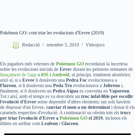
Pokémon GO: com triar les evolucions d'Eevee (2019)
Redacció
setembre 5, 2019
Videojocs
Els jugadors més veterans de
Pokémon GO
recordaran la incertesa
sobre les evolucions inicials de
Eeve
e durant les primeres setmanes de
llançament de l'app
a
iOS i Android
, al principi, totalment aleatòries;
això sí, si a
Eevee
li donàvem una
Pedra Foc
evolucionava a
Flareon
, si li donàvem una
Peda Tro
evolucionava a
Joltreon
i,
finalment, si li donàvem un
Pedra Aigua
es convertia en
Vaporeon
.
Tot i així, amb el temps es va descobrir un
truc infal·lible per escollir
l'evolució d'Eevee
sense dependre d'altres elements; tan sols havíem
de disposar d'un Eevee,
canviar el nom a un determinat
i donar-li els
caramels respectius d'evolució. A continuació us oferim tots els
trucs
per triar l'evolució d'Eevee a
Pokémon GO
el 2019
, inclosos els
últims en arribar com
Leafeon
i
Glaceon
.