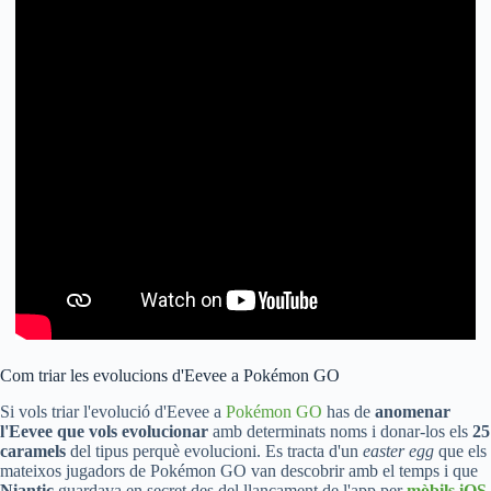
Com triar les evolucions d'Eevee a Pokémon GO
Si vols triar l'evolució d'Eevee a
Pokémon GO
has de
anomenar
l'Eevee que vols evolucionar
amb determinats noms i donar-los els
25
caramels
del tipus perquè evolucioni. Es tracta d'un
easter egg
que els
mateixos jugadors de Pokémon GO van descobrir amb el temps i que
Niantic
guardava en secret des del llançament de l'app per
mòbils iOS