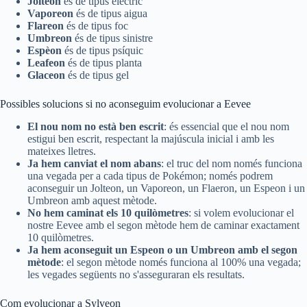
Jolteon
és de tipus elèctric
Vaporeon
és de tipus aigua
Flareon
és de tipus foc
Umbreon
és de tipus sinistre
Espèon
és de tipus psíquic
Leafeon
és de tipus planta
Glaceon
és de tipus gel
Possibles solucions si no aconseguim evolucionar a Eevee
El nou nom no està ben escrit
: és essencial que el nou nom
estigui ben escrit, respectant la majúscula inicial i amb les
mateixes lletres.
Ja hem canviat el nom abans
: el truc del nom només funciona
una vegada per a cada tipus de Pokémon; només podrem
aconseguir un Jolteon, un Vaporeon, un Flaeron, un Espeon i un
Umbreon amb aquest mètode.
No hem caminat els 10 quilòmetres
: si volem evolucionar el
nostre Eevee amb el segon mètode hem de caminar exactament
10 quilòmetres.
Ja hem aconseguit un Espeon o un Umbreon amb el segon
mètode
: el segon mètode només funciona al 100% una vegada;
les vegades següents no s'asseguraran els resultats.
Com evolucionar a Sylveon