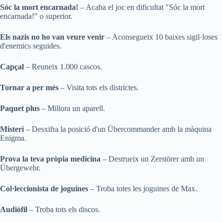
Sóc la mort encarnada!
– Acaba el joc en dificultat "Sóc la mort
encarnada!" o superior.
Els nazis no ho van veure venir
– Aconsegueix 10 baixes sigil·loses
d'enemics seguides.
Capçal
– Reuneix 1.000 cascos.
Tornar a per més
– Visita tots els districtes.
Paquet plus
– Millora un aparell.
Misteri
– Desxifra la posició d'un Übercommander amb la màquina
Enigma.
Prova la teva pròpia medicina
– Destrueix un Zerstörer amb un
Übergewehr.
Col·leccionista de joguines
– Troba totes les joguines de Max.
Audiòfil
– Troba tots els discos.