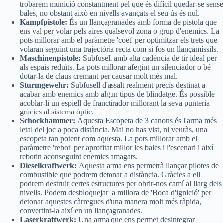
trobarem munició constantment pel que és difícil quedar-se sense
bales, no obstant això en nivells avançats el seu ús és nul.
Kampfpistole:
És un llançagranades amb forma de pistola que
ens val per volar pels aires qualsevol zona o grup d'enemics. La
pots millorar amb el paràmetre 'coet' per optimitzar els trets que
volaran seguint una trajectòria recta com si fos un llançamíssils.
Maschinenpistole:
Subfusell amb alta cadència de tir ideal per
als espais reduïts. La pots millorar afegint un silenciador o bé
dotar-la de claus cremant per causar molt més mal.
Sturmgewehr:
Subfusell d'assalt realment precís destinat a
acabar amb enemics amb algun tipus de blindatge. És possible
acoblar-li un espiell de franctirador millorant la seva punteria
gràcies al sistema òptic.
Schockhammer:
Aquesta Escopeta de 3 canons és l'arma més
letal del joc a poca distància. Mai no has vist, ni veuràs, una
escopeta tan potent com aquesta. La pots millorar amb el
paràmetre 'rebot' per aprofitar millor les bales i l'escenari i així
rebotin aconseguint enemics amagats.
Dieselkraftwerk:
Aquesta arma ens permetrà llançar pilotes de
combustible que podrem detonar a distància. Gràcies a ell
podrem destruir certes estructures per obrir-nos camí al llarg dels
nivells. Podem desbloquejar la millora de 'Boca d'ignició' per
detonar aquestes càrregues d'una manera molt més ràpida,
convertint-la així en un llançagranades.
Laserkraftwerk:
Una arma que ens permet desintegrar