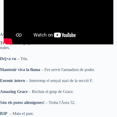
Assoliments/Trofeus Wolfenstein II – The New Colossus
Tullit però capaç
– Realitza un enderrocament des de la cadira de
rodes.
Déj+a vu
– Tria.
Mantenir viva la flama
– Fes servir l'armadura de poder.
Enemic intern
– Interromp el senyal nazi de la secció F.
Amazing Grace
– Recluta el grup de Grace.
Són els putos alienígenes!
– Troba l'Àrea 52.
RIP
– Mata el pare.