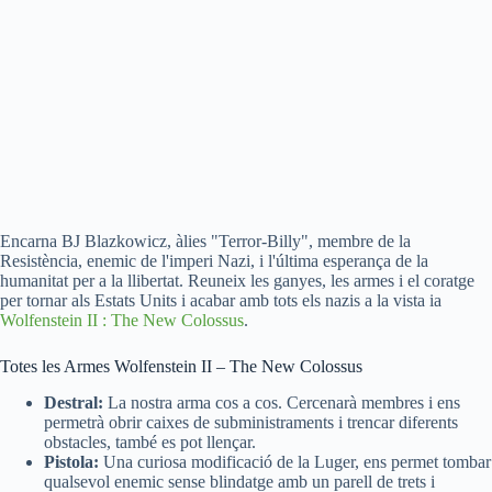
Encarna BJ Blazkowicz, àlies "Terror-Billy", membre de la
Resistència, enemic de l'imperi Nazi, i l'última esperança de la
humanitat per a la llibertat. Reuneix les ganyes, les armes i el coratge
per tornar als Estats Units i acabar amb tots els nazis a la vista ia
Wolfenstein II : The New Colossus
.
Totes les Armes Wolfenstein II – The New Colossus
Destral:
La nostra arma cos a cos. Cercenarà membres i ens
permetrà obrir caixes de subministraments i trencar diferents
obstacles, també es pot llençar.
Pistola:
Una curiosa modificació de la Luger, ens permet tombar
qualsevol enemic sense blindatge amb un parell de trets i