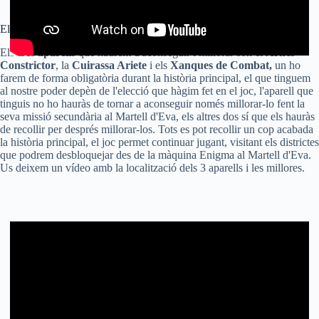
Els 3 Aparells i les millores
Els
tres aparells
que haurem d'aconseguir i millorar són el
Arnés
Constrictor
, la
Cuirassa Ariete
i els
Xanques de Combat,
un ho
farem de forma obligatòria durant la història principal, el que tinguem
al nostre poder depèn de l'elecció que hàgim fet en el joc, l'aparell que
tinguis no ho hauràs de tornar a aconseguir només millorar-lo fent la
seva missió secundària al Martell d'Eva, els altres dos sí que els hauràs
de recollir per després millorar-los. Tots es pot recollir un cop acabada
la història principal, el joc permet continuar jugant, visitant els districtes
que podrem desbloquejar des de la màquina Enigma al Martell d'Eva.
Us deixem un vídeo amb la localització dels 3 aparells i les millores.