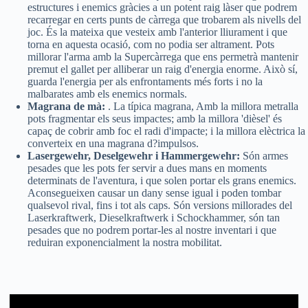
estructures i enemics gràcies a un potent raig làser que podrem
recarregar en certs punts de càrrega que trobarem als nivells del
joc. És la mateixa que vesteix amb l'anterior lliurament i que
torna en aquesta ocasió, com no podia ser altrament. Pots
millorar l'arma amb la Supercàrrega que ens permetrà mantenir
premut el gallet per alliberar un raig d'energia enorme. Això sí,
guarda l'energia per als enfrontaments més forts i no la
malbarates amb els enemics normals.
Magrana de mà:
. La típica magrana, Amb la millora metralla
pots fragmentar els seus impactes; amb la millora 'dièsel' és
capaç de cobrir amb foc el radi d'impacte; i la millora elèctrica la
converteix en una magrana d?impulsos.
Lasergewehr, Deselgewehr i Hammergewehr:
Són armes
pesades que les pots fer servir a dues mans en moments
determinats de l'aventura, i que solen portar els grans enemics.
Aconsegueixen causar un dany sense igual i poden tombar
qualsevol rival, fins i tot als caps. Són versions millorades del
Laserkraftwerk, Dieselkraftwerk i Schockhammer, són tan
pesades que no podrem portar-les al nostre inventari i que
reduiran exponencialment la nostra mobilitat.