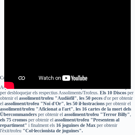
Col·leccionables Wolfenstein II – The New Colossus
Aquí us mostrem tots els col·leccionables que hem de trobar en el joc
per desbloquejar els respectius Assoliments/Trofeus.
Els 10 Discos
per
obtenir el
assoliment/trofeu "Audiòfil"
,
les 50 peces
d'or per obtenir
el
assoliment/trofeu "Noi d'Or"
,
les 50 il·lustracions
per obtenir el
assoliment/trofeu "Aficionat a l'art"
,
les 16 cartes de la mort dels
Übercommanders
per obtenir el
assoliment/trofeu "Terror Billy"
,
els 75 cromos
per obtenir el
assoliment/trofeu "Presentem al
repartiment"
i finalment els
16 joguines de Max
per obtenir
l'èxit/trofeu
"Col·leccionista de joguines".