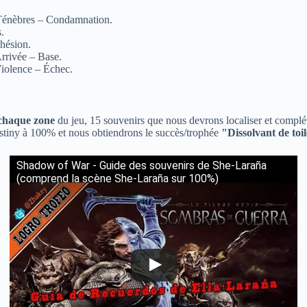
énèbres – Condamnation.
.
dhésion.
rrivée – Base.
Violence – Échec.
 chaque zone
du jeu, 15 souvenirs que nous devrons localiser et complét
estiny à 100% et nous obtiendrons le succès/trophée
"Dissolvant de toi
Shadow of War - Guide des souvenirs de She-Laraña
(comprend la scène She-Laraña sur 100%)