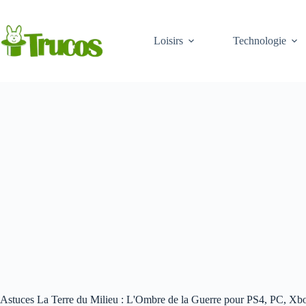
Aller
au
contenu
Loisirs
Technologie
Astuces La Terre du Milieu : L'Ombre de la Guerre pour PS4, PC, X