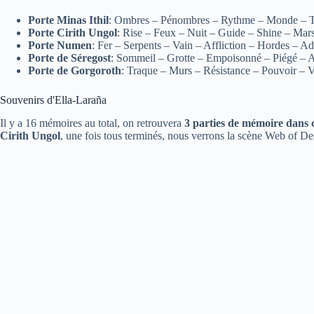
Porte Minas Ithil
: Ombres – Pénombres – Rythme – Monde – T
Porte Cirith Ungol
: Rise – Feux – Nuit – Guide – Shine – Mars
Porte Numen
: Fer – Serpents – Vain – Affliction – Hordes – A
Porte de Séregost
: Sommeil – Grotte – Empoisonné – Piégé – A
Porte de Gorgoroth
: Traque – Murs – Résistance – Pouvoir – 
Souvenirs d'Ella-Laraña
Il y a 16 mémoires au total, on retrouvera
3 parties de mémoire dans
Cirith Ungol
, une fois tous terminés, nous verrons la scène Web of D