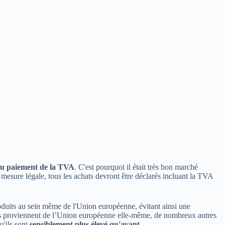
du paiement de la TVA
. C'est pourquoi il était très bon marché
e mesure légale, tous les achats devront être déclarés incluant la TVA
roduits au sein même de l'Union européenne, évitant ainsi une
ress proviennent de l’Union européenne elle-même, de nombreux autres
u'ils sont
sensiblement plus élevé qu'avant
.