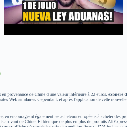
s
ats en provenance de Chine d'une valeur inférieure à 22 euros.
exonéré 
 sites Web similaires. Cependant, et après l'application de cette nouvell
cale, en encourageant également les acheteurs européens à acheter des p
its arrivant de Chine. Et bien que de plus en plus de produits AliExp
Express affiche désormais les prix d'expédition finaux, TVA incluse et q