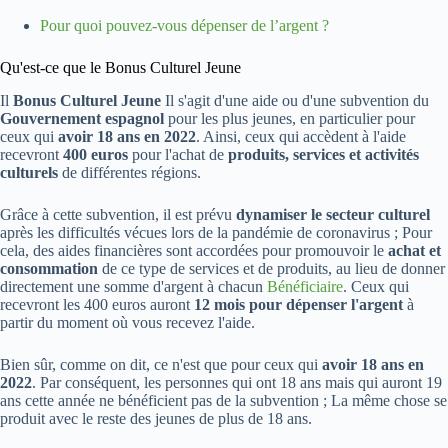
Pour quoi pouvez-vous dépenser de l’argent ?
Qu'est-ce que le Bonus Culturel Jeune
Il
Bonus Culturel Jeune
Il s'agit d'une aide ou d'une subvention du
Gouvernement espagnol
pour les plus jeunes, en particulier pour
ceux qui
avoir 18 ans en 2022
. Ainsi, ceux qui accèdent à l'aide
recevront
400 euros
pour l'achat de
produits, services et activités
culturels
de différentes régions.
Grâce à cette subvention, il est prévu
dynamiser le secteur culturel
après les difficultés vécues lors de la pandémie de coronavirus ; Pour
cela, des aides financières sont accordées pour promouvoir le
achat et
consommation
de ce type de services et de produits, au lieu de donner
directement une somme d'argent à chacun
Bénéficiaire
. Ceux qui
recevront les 400 euros auront
12 mois pour dépenser l'argent
à
partir du moment où vous recevez l'aide.
Bien sûr, comme on dit, ce n'est que pour ceux qui
avoir 18 ans en
2022
. Par conséquent, les personnes qui ont 18 ans mais qui auront 19
ans cette année ne bénéficient pas de la subvention ; La même chose se
produit avec le reste des jeunes de plus de 18 ans.