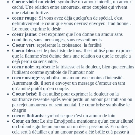
Coeur violet ou violet
: symbolise un amour interdit, un amour
caché. Une relation entre amoureux, entre couples qui vivent
une relation furtive.
coeur rouge
: Si vous avez déjà quelqu'un de spécial, c'est
définitivement le cœur que vous devriez envoyer. Traditionnel.
Le rouge exprime le désir
coeur jaune
: c'est exprimer que l'on donne un amour sans
conditions, sans mensonges, sans ressentiments
Coeur vert
: représente la croissance, la fertilité
Coeur bleu
: est le plus triste de tous. Il est utilisé pour exprimer
que la flamme s'est éteinte dans une relation ou que le couple a
déjà perdu sa sensualité.
coeur noir
: représente la tristesse et la douleur, bien que certains
l'utilisent comme symbole de l'humour noir
coeur orange
: symbolise un amour avec moins d'intensité.
Autrement dit, il sert à envoyer un message d’amour en tant
qu’amitié plutôt qu’en couple.
Coeur brisé
: Il est utilisé pour exprimer la douleur ou la
souffrance ressentie après avoir perdu un amour par trahison ou
par rejet amoureux ou sentimental. Le cœur brisé symbolise le
chagrin
coeurs flottants
: symbolise que c'est un amour de loin
Cœur en feu
: Le site Emojipedia mentionne qu'un cœur allumé
ou brûlant signifie un amour ou un désir passionné. En outre,
cela sert à détailler qu’un amour passé a été brûlé et à passer à