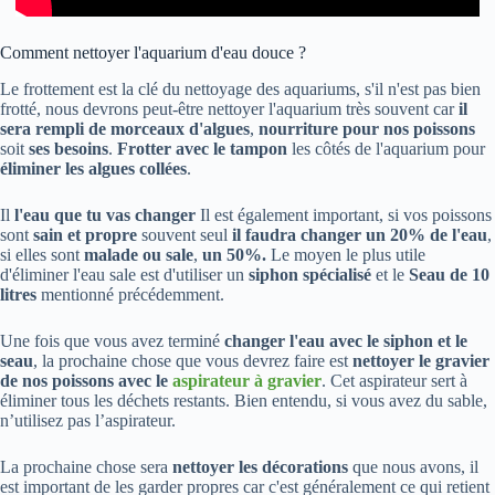
Comment nettoyer l'aquarium d'eau douce ?
Le frottement est la clé du nettoyage des aquariums, s'il n'est pas bien
frotté, nous devrons peut-être nettoyer l'aquarium très souvent car
il
sera rempli de morceaux d'algues
,
nourriture pour nos poissons
soit
ses besoins
.
Frotter avec le tampon
les côtés de l'aquarium pour
éliminer les algues collées
.
Il
l'eau que tu vas changer
Il est également important, si vos poissons
sont
sain et propre
souvent seul
il faudra changer un 20% de l'eau
,
si elles sont
malade ou sale
,
un 50%.
Le moyen le plus utile
d'éliminer l'eau sale est d'utiliser un
siphon spécialisé
et le
Seau de 10
litres
mentionné précédemment.
Une fois que vous avez terminé
changer l'eau avec le siphon et le
seau
, la prochaine chose que vous devrez faire est
nettoyer le gravier
de nos poissons avec le
aspirateur à gravier
. Cet aspirateur sert à
éliminer tous les déchets restants. Bien entendu, si vous avez du sable,
n’utilisez pas l’aspirateur.
La prochaine chose sera
nettoyer les décorations
que nous avons, il
est important de les garder propres car c'est généralement ce qui retient