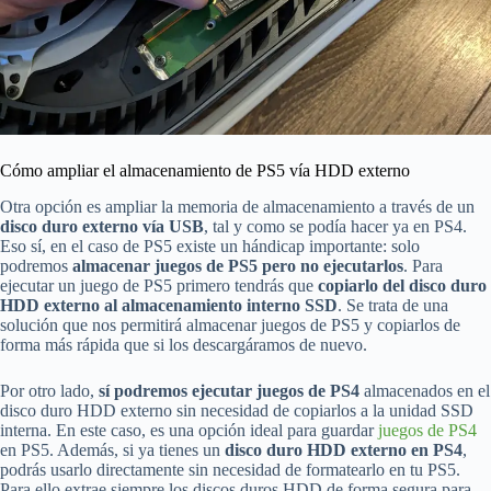
Cómo ampliar el almacenamiento de PS5 vía HDD externo
Otra opción es ampliar la memoria de almacenamiento a través de un
disco duro externo vía USB
, tal y como se podía hacer ya en PS4.
Eso sí, en el caso de PS5 existe un hándicap importante: solo
podremos
almacenar juegos de PS5 pero no ejecutarlos
. Para
ejecutar un juego de PS5 primero tendrás que
copiarlo del disco duro
HDD externo al almacenamiento interno SSD
. Se trata de una
solución que nos permitirá almacenar juegos de PS5 y copiarlos de
forma más rápida que si los descargáramos de nuevo.
Por otro lado,
sí podremos ejecutar juegos de PS4
almacenados en el
disco duro HDD externo sin necesidad de copiarlos a la unidad SSD
interna. En este caso, es una opción ideal para guardar
juegos de PS4
en PS5. Además, si ya tienes un
disco duro HDD externo en PS4
,
podrás usarlo directamente sin necesidad de formatearlo en tu PS5.
Para ello extrae siempre los discos duros HDD de forma segura para