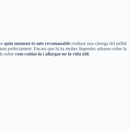
 en
quin moment és més recomanable
realitzar una càrrega del mòbil
cioni perfectament. Encara que hi ha moltes llegendes urbanes sobre la
lls sobre
com cuidar-la i allargar-ne la vida útil
.