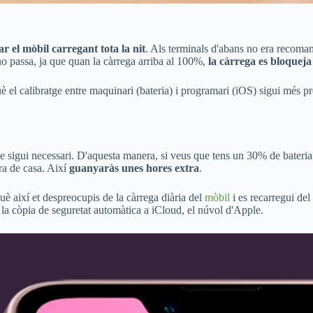
ar el mòbil carregant tota la nit
. Als terminals d'abans no era recoman
no passa, ja que quan la càrrega arriba al 100%,
la càrrega es bloqueja
 el calibratge entre maquinari (bateria) i programari (iOS) sigui més pr
e sigui necessari. D'aquesta manera, si veus que tens un 30% de bateria i 
ra de casa. Així
guanyaràs unes hores extra
.
què així et despreocupis de la càrrega diària del
mòbil
i es recarregui de
à la còpia de seguretat automàtica a iCloud, el núvol d'Apple.