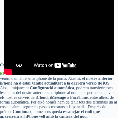
Configuració automàtica de l'iPhone
iOS 11
fa ús d'una eina molt pràctica i que ens estalviarà molta feina si
venim d'un altre smartphone de la poma. Això sí,
el nostre anterior
iPhone ha d'estar també actualitzat a la darrera versió de iOS
.
Així, i mitjançant
Configuració automàtica
, podrem transferir totes
les dades del nostre anterior smartphone al nou i ens permetrà activar
els nostres serveis de
iCloud
,
iMessage
o
FaceTime
, entre altres, de
forma automàtica. Per això només hem de tenir tots dos terminals un al
costat l'altre i seguir els passos mostrats a la pantalla. Després de
prémer
Continuar
, només ens queda
escanejar el codi que
apareixerà a l'iPhone vell amb la càmera del nou
.