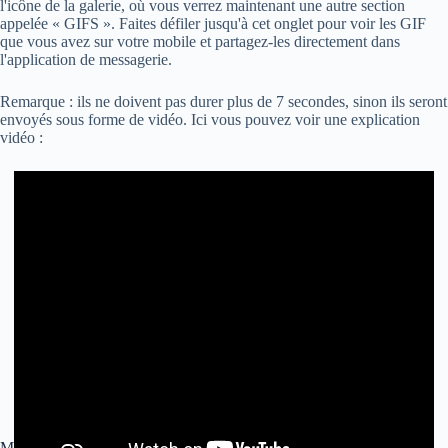
l'icône de la galerie, où vous verrez maintenant une autre section
appelée « GIFS ». Faites défiler jusqu'à cet onglet pour voir les GIF
que vous avez sur votre mobile et partagez-les directement dans
l'application de messagerie.
Remarque : ils ne doivent pas durer plus de 7 secondes, sinon ils seront
envoyés sous forme de vidéo. Ici vous pouvez voir une explication
vidéo :
Mettez en surbrillance les discussions préférées en haut de la liste