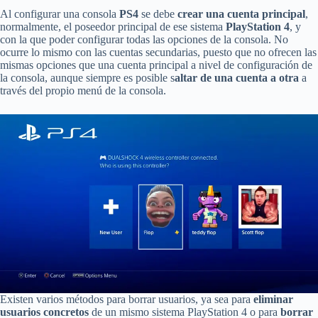
Al configurar una consola
PS4
se debe
crear una cuenta principal
,
normalmente, el poseedor principal de ese sistema
PlayStation 4
, y
con la que poder configurar todas las opciones de la consola. No
ocurre lo mismo con las cuentas secundarias, puesto que no ofrecen las
mismas opciones que una cuenta principal a nivel de configuración de
la consola, aunque siempre es posible s
altar de una cuenta a otra
a
través del propio menú de la consola.
Existen varios métodos para borrar usuarios, ya sea para
eliminar
usuarios concretos
de un mismo sistema PlayStation 4 o para
borrar