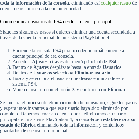
toda la información de la consola
, eliminando así
cualquier rastro
de
cuenta de usuario creada con anterioridad.
Cómo eliminar usuarios de PS4 desde la cuenta principal
Sigue los siguientes pasos si quieres eliminar una cuenta secundaria a
través de la cuenta principal de un sistema PlayStation 4:
Enciende la consola PS4 para acceder automáticamente a la
cuenta principal de esa consola.
Accede a
Ajustes
a través del menú principal de PS4.
Dentro de
Ajustes
desplázate hasta la entrada
Usuarios
.
Dentro de
Usuarios
selecciona
Eliminar usuario
.
Busca y selecciona el usuario que deseas eliminar de este
sistema PS4.
Marca el usuario con el botón
X
y confirma con
Eliminar
.
Se iniciará el proceso de eliminación de dicho usuario; sigue los pasos
y espera unos instantes a que ese usuario haya sido eliminado por
completo. Debemos tener en cuenta que si eliminamos el usuario
principal de un sistema PlayStation 4, la consola se
restablecerá a su
estado de fábrica
eliminando toda la información y contenidos
guardados de ese usuario principal.