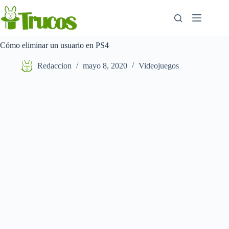
Saltar
al
contenido
Cómo eliminar un usuario en PS4
Redaccion
mayo 8, 2020
Videojuegos