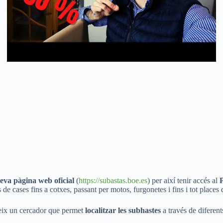
seva pàgina web oficial
(
https://subastas.boe.es
) per així tenir accés al
e cases fins a cotxes, passant per motos, furgonetes i fins i tot places 
eix un cercador que permet
localitzar les subhastes
a través de diferent