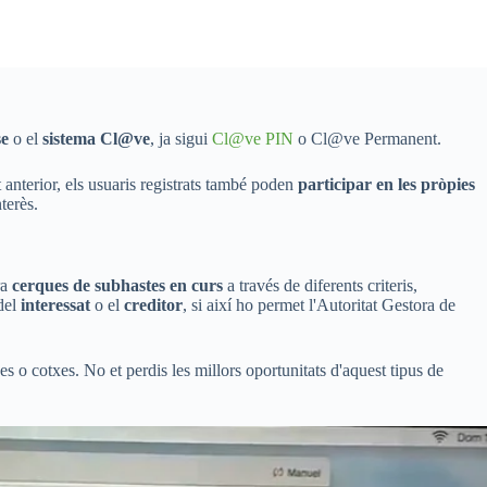
se
o el
sistema Cl@ve
, ja sigui
Cl@ve PIN
o Cl@ve Permanent.
 anterior, els usuaris registrats també poden
participar en les pròpies
terès.
ra
cerques de subhastes en curs
a través de diferents criteris,
 del
interessat
o el
creditor
, si així ho permet l'Autoritat Gestora de
s o cotxes. No et perdis les millors oportunitats d'aquest tipus de