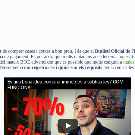
tat de comprar cases i cotxes a bon preu. I és que el
Butlletí Oficial de l
 de pagament. És per això, que molts ciutadans accedeixen a aquest tip
s del mateix BOE adverteixen que és possible que molts estiguin a
males
ó t'ensenyem
com registrar-se i quins són els requisits
per accedir a les
És una bona idea comprar immobles a subhastes? COM
FUNCIONA!