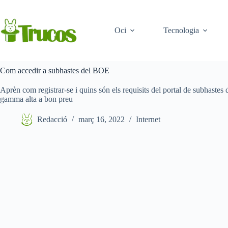
Saltar
al
contingut
Oci
Tecnologia
Com accedir a subhastes del BOE
Aprèn com registrar-se i quins són els requisits del portal de subhaste
gamma alta a bon preu
Redacció
març 16, 2022
Internet