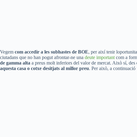
Vegem
com accedir a les subhastes de BOE
, per així tenir loportuni
ciutadans que no han pogut afrontar-ne una
deute important
com a forma
de gamma alta
a preus molt inferiors del valor de mercat. Això sí, de
aquesta casa o cotxe desitjats al millor preu
. Per això, a continuaci