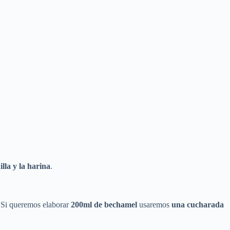
illa y la harina
.
 Si queremos elaborar
200ml de bechamel
usaremos
una cucharada