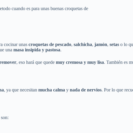
retodo cuando es para unas buenas croquetas de
ra cocinar unas
croquetas de pescado
,
salchicha
,
jamón
,
setas
o lo q
que una
masa insipida y pastosa
.
 remover
, eso hará que quede
muy cremosa y muy lisa
. También es mu
na
, ya que necesitan
mucha calma
y
nada de nervios
. Por lo que recu
 son: