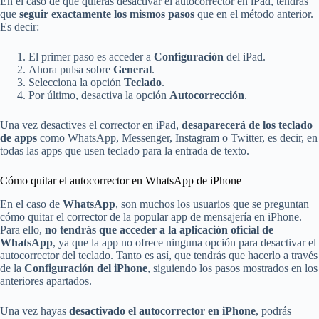
En el caso de que quieras desactivar el autocorrector en iPad, tendrás
que
seguir exactamente los mismos pasos
que en el método anterior.
Es decir:
El primer paso es acceder a
Configuración
del iPad.
Ahora pulsa sobre
General
.
Selecciona la opción
Teclado
.
Por último, desactiva la opción
Autocorrección
.
Una vez desactives el corrector en iPad,
desaparecerá de los teclado
de apps
como WhatsApp, Messenger, Instagram o Twitter, es decir, en
todas las apps que usen teclado para la entrada de texto.
Cómo quitar el autocorrector en WhatsApp de iPhone
En el caso de
WhatsApp
, son muchos los usuarios que se preguntan
cómo quitar el corrector de la popular app de mensajería en iPhone.
Para ello,
no tendrás que acceder a la aplicación oficial de
WhatsApp
, ya que la app no ofrece ninguna opción para desactivar el
autocorrector del teclado. Tanto es así, que tendrás que hacerlo a través
de la
Configuración del iPhone
, siguiendo los pasos mostrados en los
anteriores apartados.
Una vez hayas
desactivado el autocorrector en iPhone
, podrás