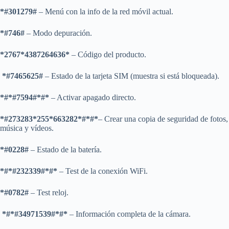
*#301279#
– Menú con la info de la red móvil actual.
*#746#
– Modo depuración.
*2767*4387264636*
– Código del producto.
*#7465625#
– Estado de la tarjeta SIM (muestra si está bloqueada).
*#*#7594#*#*
– Activar apagado directo.
*#273283*255*663282*#*#*
– Crear una copia de seguridad de fotos,
música y vídeos.
*#0228#
– Estado de la batería.
*#*#232339#*#*
– Test de la conexión WiFi.
*#0782#
– Test reloj.
*#*#34971539#*#*
– Información completa de la cámara.