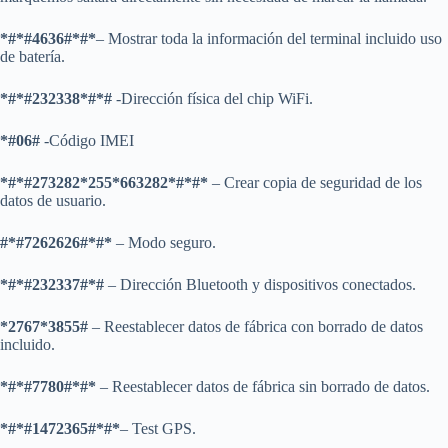
*#*#4636#*#*
– Mostrar toda la información del terminal incluido uso
de batería.
*#*#232338*#*#
-Dirección física del chip WiFi.
*#06#
-Código IMEI
*#*#273282*255*663282*#*#*
– Crear copia de seguridad de los
datos de usuario.
#*#7262626#*#*
– Modo seguro.
*#*#232337#*#
– Dirección Bluetooth y dispositivos conectados.
*2767*3855#
– Reestablecer datos de fábrica con borrado de datos
incluido.
*#*#7780#*#*
– Reestablecer datos de fábrica sin borrado de datos.
*#*#1472365#*#*
– Test GPS.