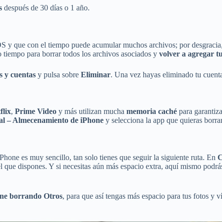
s
después de 30 días o 1 año.
S y que con el tiempo puede acumular muchos archivos; por desgracia, 
o tiempo para borrar todos los archivos asociados y
volver a agregar t
 y cuentas
y pulsa sobre
Eliminar
. Una vez hayas eliminado tu cuenta
flix
,
Prime Video
y más utilizan mucha
memoria caché
para garantiza
al – Almecenamiento de iPhone
y selecciona la app que quieras borra
hone es muy sencillo, tan solo tienes que seguir la siguiente ruta. En
C
el que dispones. Y si necesitas aún más espacio extra, aquí mismo podr
one borrando Otros
, para que así tengas más espacio para tus fotos y 