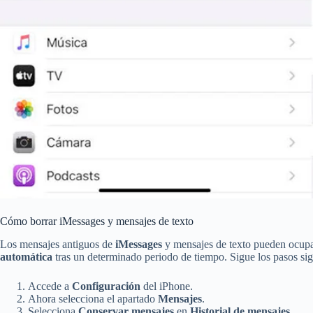
Cómo borrar iMessages y mensajes de texto
Los mensajes antiguos de
iMessages
y mensajes de texto pueden ocupar
automática
tras un determinado periodo de tiempo. Sigue los pasos sig
Accede a
Configuración
del iPhone.
Ahora selecciona el apartado
Mensajes
.
Selecciona
Conservar mensajes
en
Historial de mensajes
.