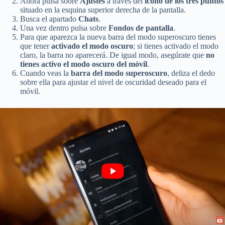
Ahora pulsa sobre
Ajustes
a través del
icono de los tres puntos
situado en la esquina superior derecha de la pantalla.
Busca el apartado
Chats
.
Una vez dentro pulsa sobre
Fondos de pantalla
.
Para que aparezca la nueva barra del modo superoscuro tienes
que tener
activado el modo oscuro
; si tienes activado el modo
claro, la barra no aparecerá. De igual modo, asegúrate que
no
tienes activo el modo oscuro del móvil
.
Cuando veas la
barra del modo superoscuro
, deliza el dedo
sobre ella para ajustar el nivel de oscuridad deseado para el
móvil.