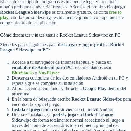
El uso de este tipo de programas es totalmente legal y no entraña
ningún problema a nivel de licencias. Además, el propio videojuego
Rocket League Sideswipe
es totalmente gratuito, de corte
free to
play
, con lo que su descarga es totalmente gratuita con opciones de
compra dentro de la aplicación.
Cómo descargar y jugar gratis a Rocket League Sideswipe en PC
Sigue los pasos siguientes para
descargar y jugar gratis a Rocket
League Sideswipe en PC
:
Accede a tu navegador de Internet habitual y busca un
emulador de Android para PC
; recomendamos usar
BlueStacks
o
NoxPlayer
.
Descarga cualquiera de los dos emuladores Android en tu PC y
espera a que se complete su instalación.
Ahora accede al emulador y dirígete a
Google Play
dentro del
programa.
En la barra de búsqueda escribe
Rocket League Sideswipe
para
encontrar la app del juego.
Instala el juego
como si estuvieras en tu móvil Android.
Una vez instalado, ya
podrás jugar a Rocket League
Sideswipe
de forma totalmente normal accediendo al juego a
través del icono de acceso directo en el menú principal del
programa que emula la pantalla de un móvil Android e incluso