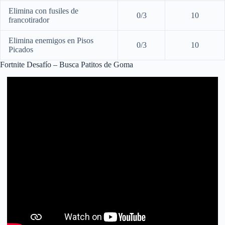
Elimina con fusiles de
0/3
10
francotirador
Elimina enemigos en Pisos
0/3
10
Picados
Fortnite Desafío – Busca Patitos de Goma