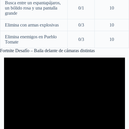
Busca entre un espantapájaros,
un bólido rosa y una pantalla
0/1
10
grande
Elimina con armas explosivas
0/3
10
Elimina enemigos en Pueblo
0/3
10
Tomate
Fortnite Desafío – Baila delante de cámaras distintas