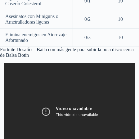
0/1
10
Caserío Colesterol
Asesinatos con Miniguns o
0/2
10
Ametralladoras ligeras
Elimina enemigos en Aterrizaje
0/3
10
Afortunado
Fortnite Desafío – Baila con más gente para subir la bola disco cerca
de Balsa Botín