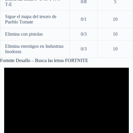
0/8
5
T-E
Sigue el mapa del tesoro de
0/1
10
Pueblo Tomate
Elimina con pistolas
0/3
10
Elimina enemigos en Industrias
0/3
10
Inodoras
Fortnite Desafío – Busca las letras FORTNITE