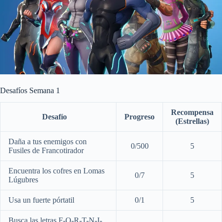
Desafíos Semana 1
Recompensa
Desafío
Progreso
(Estrellas)
Daña a tus enemigos con
0/500
5
Fusiles de Francotirador
Encuentra los cofres en Lomas
0/7
5
Lúgubres
Usa un fuerte pórtatil
0/1
5
Busca las letras F-O-R-T-N-I-