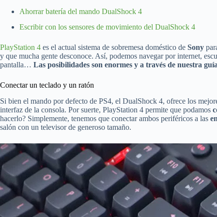
Ahorrar batería del mando DualShock 4
Escribir con los sensores de movimiento del DualShock 4
PlayStation 4
es el actual sistema de sobremesa doméstico de
Sony
para
y que mucha gente desconoce. Así, podemos navegar por internet, escucha
pantalla…
Las posibilidades son enormes y a través de nuestra gu
Conectar un teclado y un ratón
Si bien el mando por defecto de PS4, el DualShock 4, ofrece los mejore
interfaz de la consola. Por suerte, PlayStation 4 permite que podamos
c
hacerlo? Simplemente, tenemos que conectar ambos periféricos a las
e
salón con un televisor de generoso tamaño.