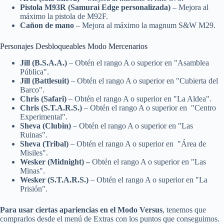
Pistola M93R (Samurai Edge personalizada)
– Mejora al
máximo la pistola de M92F.
Cañon de mano
– Mejora al máximo la magnum S&W M29.
Personajes Desbloqueables Modo Mercenarios
Jill (B.S.A.A.)
– Obtén el rango A o superior en "Asamblea
Pública".
Jill (Battlesuit)
– Obtén el rango A o superior en "Cubierta del
Barco".
Chris (Safari)
– Obtén el rango A o superior en "La Aldea".
Chris (S.T.A.R.S.)
– Obtén el rango A o superior en "Centro
Experimental".
Sheva (Clubin)
– Obtén el rango A o superior en "Las
Ruinas".
Sheva (Tribal)
– Obtén el rango A o superior en "Área de
Misiles".
Wesker (Midnight) –
Obtén el rango A o superior en "Las
Minas".
Wesker (S.T.A.R.S.)
– Obtén el rango A o superior en "La
Prisión".
Para usar ciertas apariencias en el Modo Versus
, tenemos que
comprarlos desde el menú de Extras con los puntos que conseguimos.