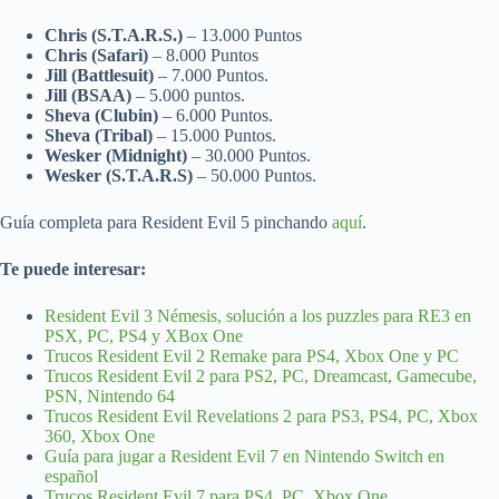
Chris (S.T.A.R.S.)
– 13.000 Puntos
Chris (Safari)
– 8.000 Puntos
Jill (Battlesuit)
– 7.000 Puntos.
Jill (BSAA)
– 5.000 puntos.
Sheva (Clubin)
– 6.000 Puntos.
Sheva (Tribal)
– 15.000 Puntos.
Wesker (Midnight)
– 30.000 Puntos.
Wesker (S.T.A.R.S)
– 50.000 Puntos.
Guía completa para Resident Evil 5 pinchando
aquí
.
Te puede interesar:
Resident Evil 3 Némesis, solución a los puzzles para RE3 en
PSX, PC, PS4 y XBox One
Trucos Resident Evil 2 Remake para PS4, Xbox One y PC
Trucos Resident Evil 2 para PS2, PC, Dreamcast, Gamecube,
PSN, Nintendo 64
Trucos Resident Evil Revelations 2 para PS3, PS4, PC, Xbox
360, Xbox One
Guía para jugar a Resident Evil 7 en Nintendo Switch en
español
Trucos Resident Evil 7 para PS4, PC, Xbox One