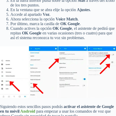
En la barra inferior pulsa sobre la opción
Más
a través del icono
de los tres puntos.
En la ventana que se abra elije la opción
Ajustes
.
Accede al apartado
Voz
.
Ahora selecciona la opción
Voice Match
.
Por último, marca la casilla de
OK Google
.
Cuando actives la opción
OK Google
, el asistente de pedirá que
repitas
OK Google
en varias ocasiones (tres o cuatro) para que
así el sistema reconozca tu voz sin problemas.
Siguiendo estos sencillos pasos podrás
activar el asistente de Google
en tu móvil
Android
para empezar a usar los comandos de voz que
ofrece Google sin necesidad de tocar la pantalla.