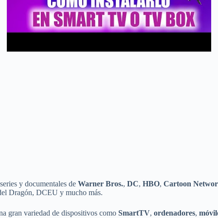
 series y documentales de
Warner Bros.
,
DC
,
HBO
,
Cartoon Netwo
a del Dragón, DCEU y mucho más.
una gran variedad de dispositivos como
SmartTV
,
ordenadores
,
móvile