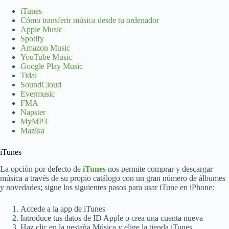
iTunes
Cómo transferir música desde tu ordenador
Apple Music
Spotify
Amazon Music
YouTube Music
Google Play Music
Tidal
SoundCloud
Evermusic
FMA
Napster
MyMP3
Mazika
iTunes
La opción por defecto de
iTunes
nos permite comprar y descargar
música a través de su propio catálogo con un gran número de álbumes
y novedades; sigue los siguientes pasos para usar iTune en iPhone:
Accede a la app de iTunes
Introduce tus datos de ID Apple o crea una cuenta nueva
Haz clic en la pestaña Música y elige la tienda iTunes